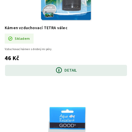
Kámen vzduchovací TETRA válec
Skladem
Vzduchovací kámen s drobnými póry.
46 Kč
DETAIL