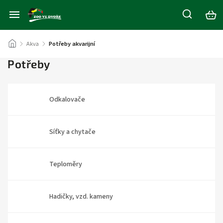
/
Akva
/
Potřeby akvarijní
Potřeby
Odkalovače
Síťky a chytače
Teploměry
Hadičky, vzd. kameny