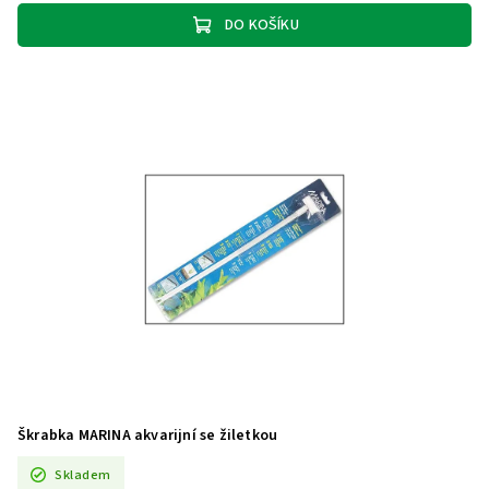
DO KOŠÍKU
Škrabka MARINA akvarijní se žiletkou
Skladem