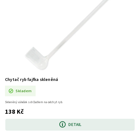
Chytač ryb fajfka skleněná
Skladem
Skleněný váleček s držadlem na odchyt ryb.
138 Kč
DETAIL