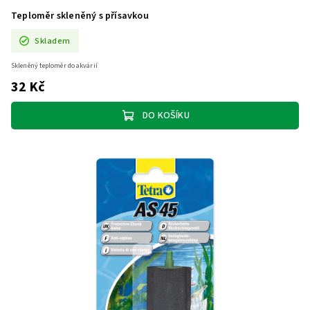
Teploměr skleněný s přísavkou
Skladem
Skleněný teploměr do akvárií
32 Kč
DO KOŠÍKU