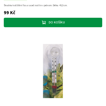
Škrabka k očištění řas a sazeč rostlin v jednom. Délka: 45,5 cm.
99 Kč
DO KOŠÍKU