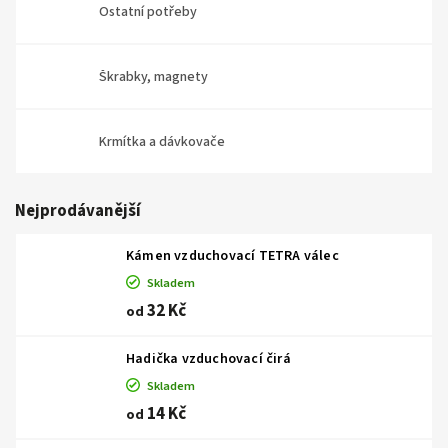
Ostatní potřeby
Škrabky, magnety
Krmítka a dávkovače
Nejprodávanější
Kámen vzduchovací TETRA válec
Skladem
32 Kč
od
Hadička vzduchovací čirá
Skladem
14 Kč
od