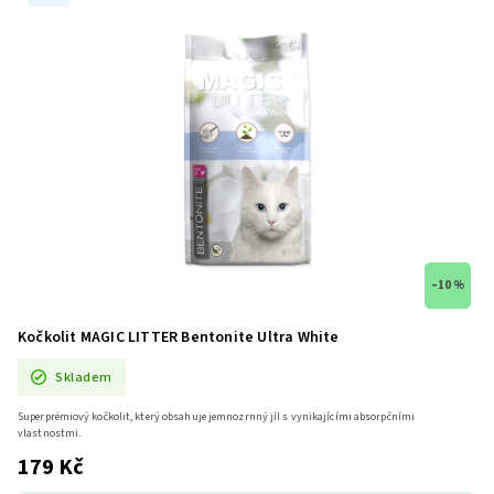
–10 %
Kočkolit MAGIC LITTER Bentonite Ultra White
Skladem
Superprémiový kočkolit, který obsahuje jemnozrnný jíl s vynikajícími absorpčními
vlastnostmi.
179 Kč