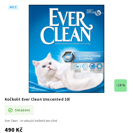
AKCE
–18 %
Kočkolit Ever Clean Unscented 10l
Skladem
Ever Clean - hrudkující kočkolit bez vůně
490 Kč