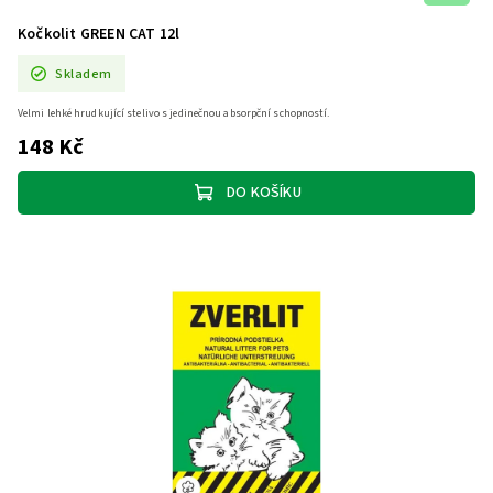
Kočkolit GREEN CAT 12l
Skladem
Velmi lehké hrudkující stelivo s jedinečnou absorpční schopností.
148 Kč
DO KOŠÍKU