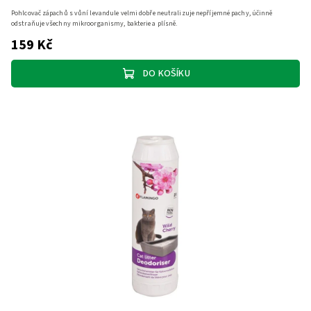
Pohlcovač zápachů s vůní levandule velmi dobře neutralizuje nepříjemné pachy, účinně
odstraňuje všechny mikroorganismy, bakterie a plísně.
159 Kč
DO KOŠÍKU