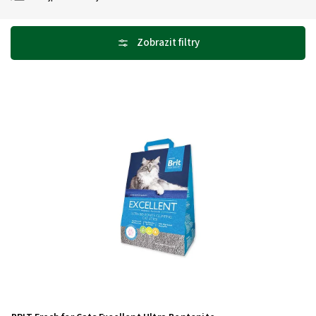
Nejlevnější
Nejdražší
Abecedně