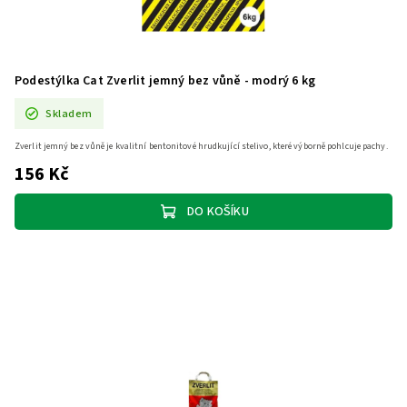
Podestýlka Cat Zverlit jemný bez vůně - modrý 6 kg
Skladem
Zverlit jemný bez vůně je kvalitní bentonitové hrudkující stelivo, které výborně pohlcuje pachy.
156 Kč
DO KOŠÍKU