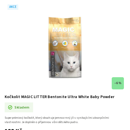
AKCE
–6 %
Kočkolit MAGIC LITTER Bentonite Ultra White Baby Powder
Skladem
Superprémiový kočkolit, který obsahuje jemnozrnný jíl s vynikajícími absorpčními
vlastnostmi. Je doplněn o příjemnou vůni dětského pudru.