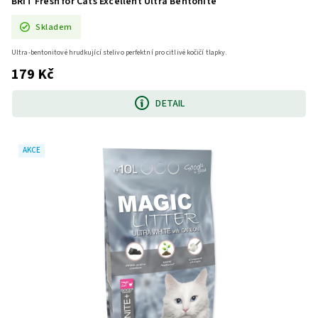
BRIT Fresh for Cats Excellent Ultra Bentonite
Skladem
Ultra-bentonitové hrudkující stelivo perfektní pro citlivé kočičí tlapky.
179 Kč
DETAIL
AKCE