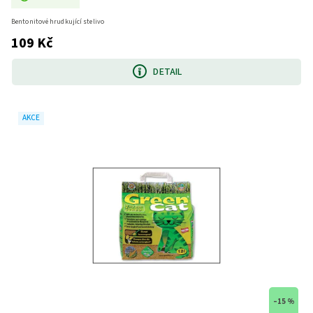
Bentonitové hrudkující stelivo
109 Kč
DETAIL
AKCE
–15 %