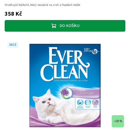
Hrudkující kočkolit, který neulpívá na srsti a tlapkách koček
358 Kč
DO KOŠÍKU
AKCE
–18 %