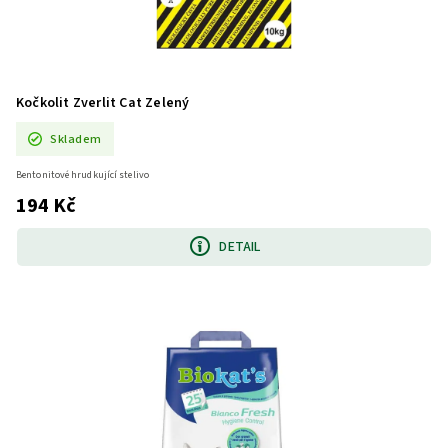
Kočkolit Zverlit Cat Zelený
Skladem
Bentonitové hrudkující stelivo
194 Kč
DETAIL