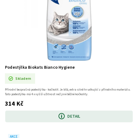
Podestýlka Biokats Bianco Hygiene
Skladem
Přírodní bezprašná podestýlka - kočkolit. Je bílá, extra silně hrudkující z přírodního materiálu.
Tato podestýlka má 4 x vyšší užitnost než jiné běžné kočkolity.
314 Kč
DETAIL
AKCE