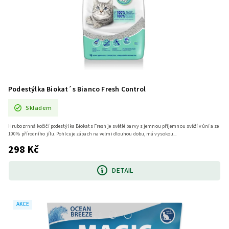
Podestýlka Biokat´s Bianco Fresh Control
Skladem
Hrubozrnná kočičí podestýlka Biokats Fresh je světlé barvy s jemnou příjemnou svěží vůní a ze
100% přírodního jílu. Pohlcuje zápach na velmi dlouhou dobu, má vysokou...
298 Kč
DETAIL
AKCE