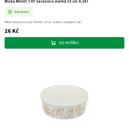
Miska MAGIC CAT nerezová mělká 13 cm 0,18 l
Skladem
Mělká nerezová miska. Průměr: 13 cm, výška 2 cm,objem 0,18 l.
26 Kč
DO KOŠÍKU