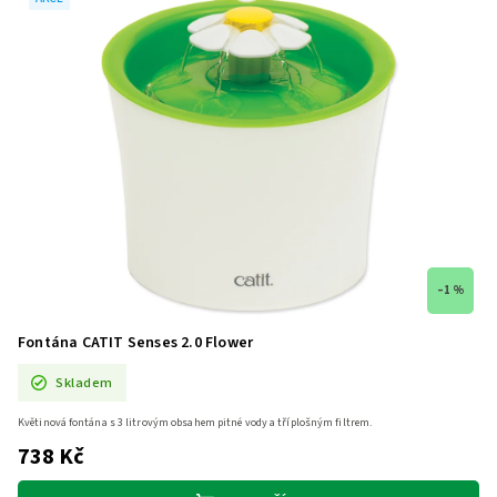
–1 %
Fontána CATIT Senses 2.0 Flower
Skladem
Květinová fontána s 3 litrovým obsahem pitné vody a tříplošným filtrem.
738 Kč