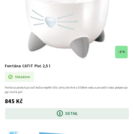
–6 %
Fontána CATIT Pixi 2,5 l
Skladem
Fontána poskytuje vaší kočce nepřetržitý zdroj čerstvé a čištěné vody a proudící voda podporuje
její chuť k pití .
845 Kč
DETAIL
AKCE