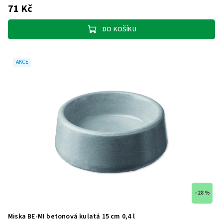
71 Kč
DO KOŠÍKU
AKCE
–28 %
Miska BE-MI betonová kulatá 15 cm 0,4 l