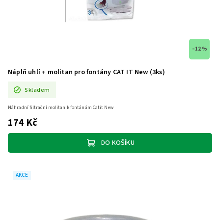
–12 %
Náplň uhlí + molitan pro fontány CAT IT New (3ks)
Skladem
Náhradní filtrační molitan k fontánám Catit New
174 Kč
DO KOŠÍKU
AKCE