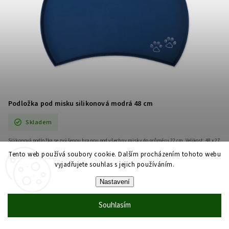
Podložka pod misku silikonová modrá 48 cm
Skladem
Silikonová podložka se zvýšenou hranou pod všechny misky do průměru 22 cm. Velikost: 48 x 27
cm.
Tento web používá soubory cookie. Dalším procházením tohoto webu
280 Kč
vyjadřujete souhlas s jejich používáním.
Nastavení
DO KOŠÍKU
Souhlasím