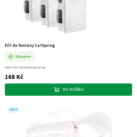
Filt do fontány CatSpring
Skladem
Vodní filtr k fontáně Catspring
168 Kč
DO KOŠÍKU
AKCE