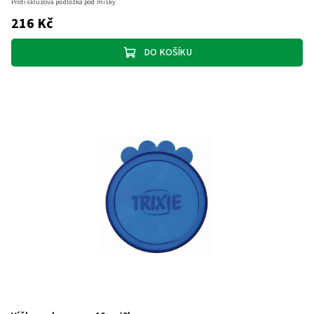
Protiskluzová podložka pod misky
216 Kč
DO KOŠÍKU