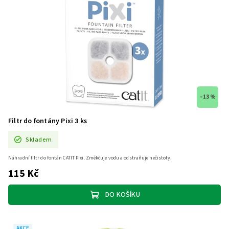
–13 %
Filtr do fontány Pixi 3 ks
Skladem
Náhradní filtr do fontán CATIT Pixi. Změkčuje vodu a odstraňuje nečistoty.
115 Kč
DO KOŠÍKU
AKCE