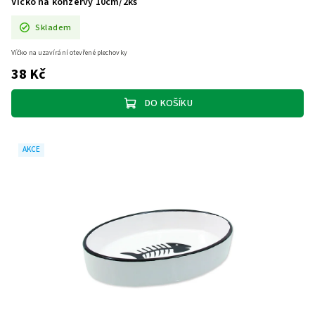
Víčko na konzervy 10cm/2ks
Skladem
Víčko na uzavírání otevřené plechovky
38 Kč
DO KOŠÍKU
AKCE