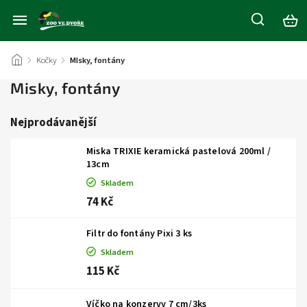
/
Kočky
/
MIsky, fontány
Misky, fontány
Nejprodávanější
Miska TRIXIE keramická pastelová 200ml /
13cm
Skladem
74 Kč
Filtr do fontány Pixi 3 ks
Skladem
115 Kč
Víčko na konzervy 7 cm/3ks