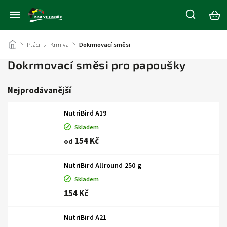
/
Ptáci
/
Krmiva
/
Dokrmovací směsi
Dokrmovací směsi pro papoušky
Nejprodávanější
NutriBird A19
Skladem
154 Kč
od
NutriBird Allround 250 g
Skladem
154 Kč
NutriBird A21