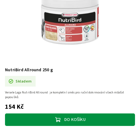
NutriBird Allround 250 g
Skladem
Versele Laga NutriBird Allround je kompletní směs pro ruční dokrmování všech mláďat
papoušků.
154 Kč
DO KOŠÍKU