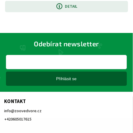
DETAIL
Odebírat newsletter
Přihlásit se
KONTAKT
info
@
zoovedvore.cz
+420605017615
+420605017615