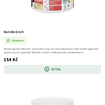
NutriBird A19
Skladem
Versele Laga NutriBird A19 je kompletní směs pro ruční dokrmování všech mláďat papoušků,
zejména pro ary, papoušky šedé žako a ostatní velké papoušky s požadavkem n...
154 Kč
DETAIL