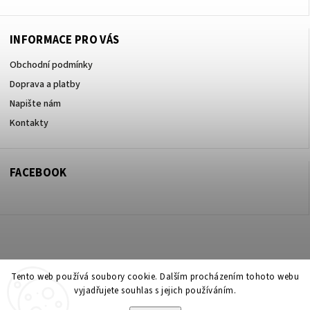
INFORMACE PRO VÁS
Obchodní podmínky
Doprava a platby
Napište nám
Kontakty
FACEBOOK
Copyright 2026
ZOO ve dvoře Praha 5
. Všechna práva vyhrazena.
Tento web používá soubory cookie. Dalším procházením tohoto webu
vyjadřujete souhlas s jejich používáním.
Upravit nastavení cookies