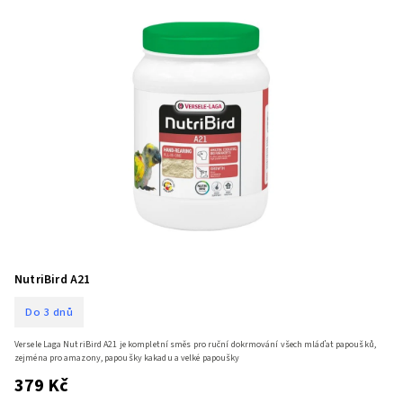
NutriBird A21
Do 3 dnů
Versele Laga NutriBird A21 je kompletní směs pro ruční dokrmování všech mláďat papoušků,
zejména pro amazony, papoušky kakadu a velké papoušky
379 Kč