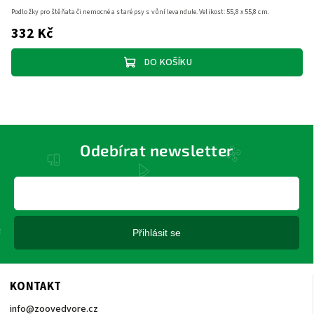
Podložky pro štěňata či nemocné a staré psy s vůní levandule. Velikost: 55,8 x 55,8 cm.
332 Kč
DO KOŠÍKU
Odebírat newsletter
Přihlásit se
KONTAKT
info
@
zoovedvore.cz