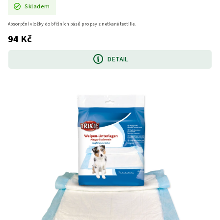
Skladem
Absorpční vložky do břišních pásů pro psy z netkané textilie.
94 Kč
DETAIL