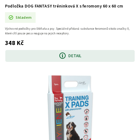
Podložka DOG FANTASY tréninková X s feromony 60 x 60 cm
Skladem
Výchovné podložky pro štěňata a psy. Speciálně přidaná substance feromonů okolo značky X, ​
které cítí pouze pes a reaguje na jejich receptory.
348 Kč
DETAIL