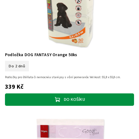
Podložka DOG FANTASY Orange 50ks
Do 2 dnů
Podložky pro štěňata či nemocné a staré psy s vůní pomeranče. Velikost: 55,8 x 55,8 cm.
339 Kč
DO KOŠÍKU