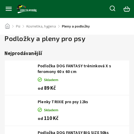
/
Psi
/
Kosmetika, hygiena
/
Pleny a podložky
Podložky a pleny pro psy
Nejprodávanější
Podložka DOG FANTASY tréninková X s
feromony 60 x 60 cm
Skladem
89 Kč
od
Plenky TRIXIE pro psy 12ks
Skladem
110 Kč
od
Podložka DOG FANTASY BIG SIZE 50ks