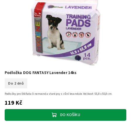
Podložka DOG FANTASY Lavender 14ks
Do 2 dnů
Podložky pro štěňata či nemocné a staré psy s vůní levandule. Velikost: 55,8 x 55,8 cm.
119 Kč
DO KOŠÍKU