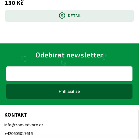
130 Kč
DETAIL
Odebírat newsletter
Přihlásit se
KONTAKT
info
@
zoovedvore.cz
+420605017615