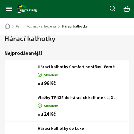
/
Psi
/
Kosmetika, hygiena
/
Hárací kalhotky
Hárací kalhotky
Nejprodávanější
Hárací kalhotky Comfort se síťkou černé
Skladem
96 Kč
od
Vložky TRIXIE do háracích kalhotek L, XL
Skladem
24 Kč
od
Hárací kalhotky de Luxe