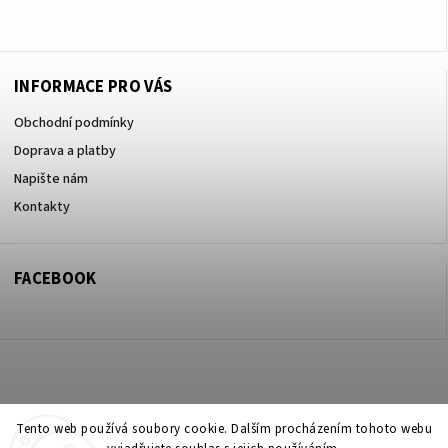
+420605017615
INFORMACE PRO VÁS
Obchodní podmínky
Doprava a platby
Napište nám
Kontakty
FACEBOOK
Copyright 2026
ZOO ve dvoře Praha 5
. Všechna práva vyhrazena.
Tento web používá soubory cookie. Dalším procházením tohoto webu