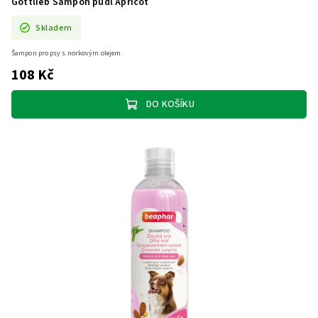
Gottlieb Šampon pudl Apricot
Skladem
Šampon pro psy s norkovým olejem
108 Kč
DO KOŠÍKU