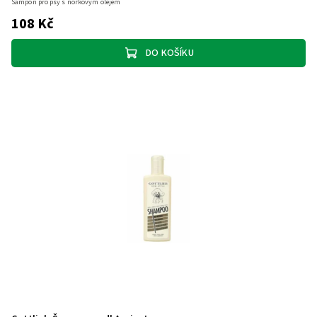
Šampon pro psy s norkovým olejem
108 Kč
DO KOŠÍKU