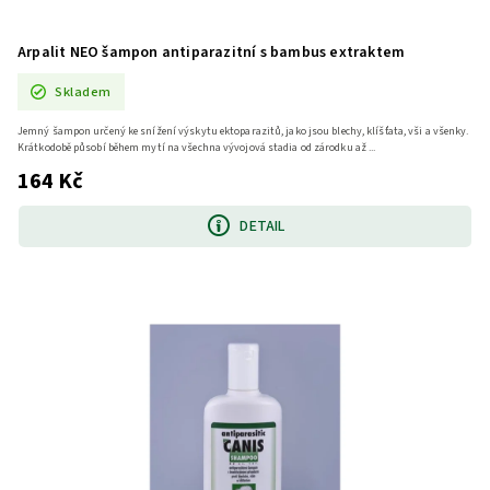
Arpalit NEO šampon antiparazitní s bambus extraktem
Skladem
Jemný šampon určený ke snížení výskytu ektoparazitů, jako jsou blechy, klíšťata, vši a všenky.
Krátkodobě působí během mytí na všechna vývojová stadia od zárodku až ...
164 Kč
DETAIL