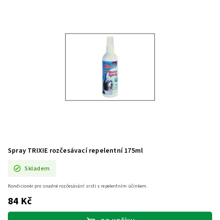
Spray TRIXIE rozčesávací repelentní 175ml
Skladem
Kondicionér pro snadné rozčesávání srsti s repelentním účinkem.
84 Kč