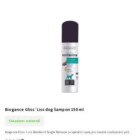
Biogance Gliss´Liss dog šampon 150 ml
Skladem externě
Biogance Gliss´Liss Démêlant Tangle Remover je speciální sprej pro snadné rozčesávání psů.