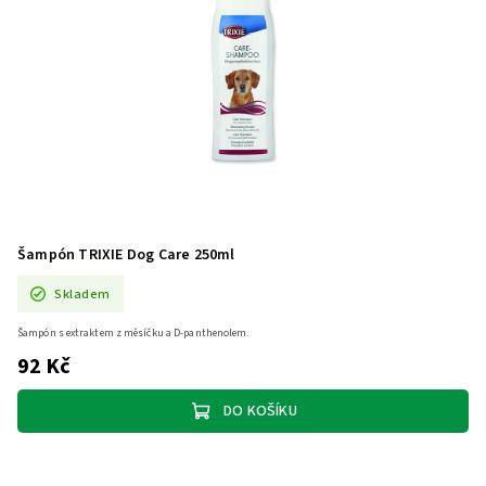
Šampón TRIXIE Dog Care 250ml
Skladem
Šampón s extraktem z měsíčku a D-panthenolem.
92 Kč
DO KOŠÍKU