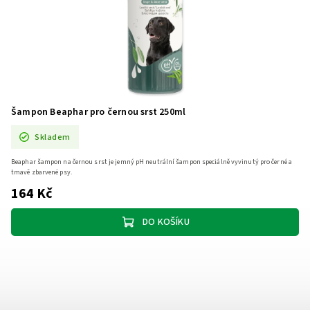
Šampon Beaphar pro černou srst 250ml
Skladem
Beaphar šampon na černou srst je jemný pH neutrální šampon speciálně vyvinutý pro černé a
tmavě zbarvené psy.
164 Kč
DO KOŠÍKU