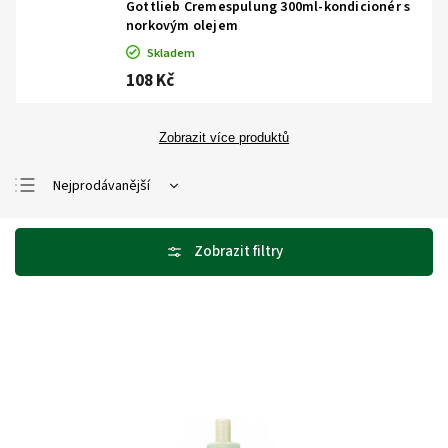
Gottlieb Cremespulung 300ml-kondicionér s
norkovým olejem
Skladem
108 Kč
Zobrazit více produktů
Nejprodávanější
Nejlevnější
Nejdražší
Abecedně