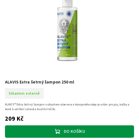
ALAVIS Extra šetrný šampon 250 ml
Skladem externě
ALAVIS™ Extra šetrný šampon s obsahem aloe vera a konopného oleje je určen pro psy, kočky a
koně k udržení zdravé a kvalitní kůže.
209 Kč
DO KOŠÍKU