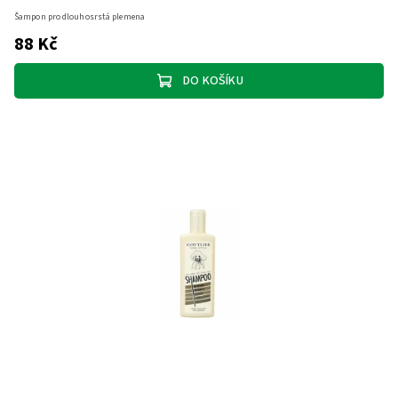
Šampon pro dlouhosrstá plemena
88 Kč
DO KOŠÍKU