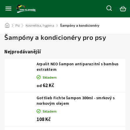
/
Psi
/
Kosmetika, hygiena
/
Šampóny a kondicionéry
Šampóny a kondicionéry pro psy
Nejprodávanější
Arpalit NEO šampon antiparazitní s bambus
extraktem
Skladem
62 Kč
od
Gottlieb Fichte šampon 300ml - smrkový s
norkovým olejem
Skladem
108 Kč