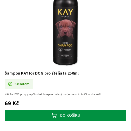
Šampon KAY for DOG pro štěňata 250ml
Skladem
KAY for DOG puppy je přírodní šampon určený pro jemnou štěněčí srst a kůži.
69 Kč
DO KOŠÍKU