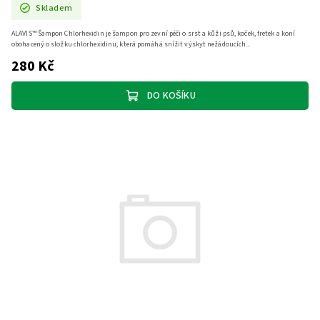
Skladem
ALAVIS™ Šampon Chlorhexidin je šampon pro zevní péči o srst a kůži psů, koček, fretek a koní
obohacený o složku chlorhexidinu, která pomáhá snížit výskyt nežádoucích...
280 Kč
DO KOŠÍKU