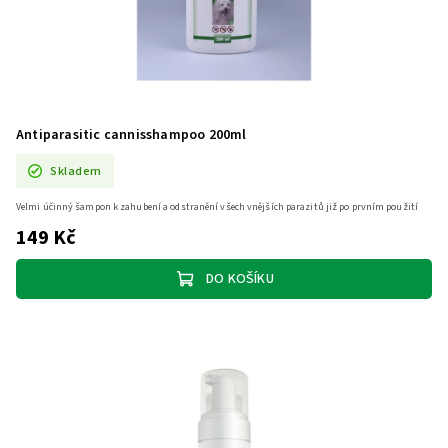
Antiparasitic cannisshampoo 200ml
Skladem
Velmi účinný šampon k zahubení a odstranění všech vnějších parazitů již po prvním použití
149 Kč
DO KOŠÍKU