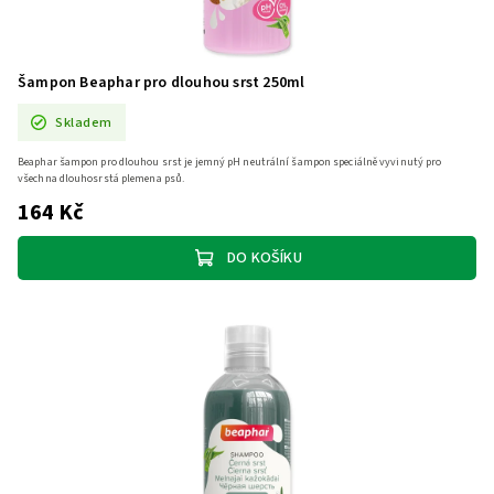
Šampon Beaphar pro dlouhou srst 250ml
Skladem
Beaphar šampon pro dlouhou srst je jemný pH neutrální šampon speciálně vyvinutý pro
všechna dlouhosrstá plemena psů.
164 Kč
DO KOŠÍKU