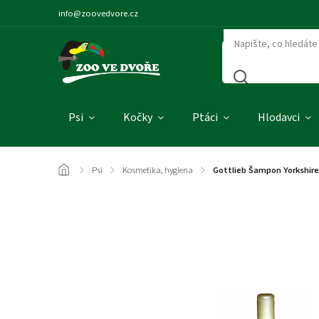
info@zoovedvore.cz
Psi
Kočky
Ptáci
Hlodavci
/
Psi
/
Kosmetika, hygiena
/
Gottlieb Šampon Yorkshire