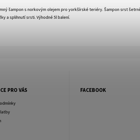
jemný šampon s norkovým olejem pro yorkšírské teriéry. Šampon srst šetrn
 a splihnutí srsti. Výhodné 5l balení.
CE PRO VÁS
FACEBOOK
podmínky
latby
m