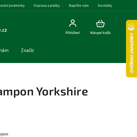
odní podmínky
Doprava a platby
Napište nám
Kontakty
.cz
Přihlášení
Nákupní košík
 nám
Značky
Šampon Yorkshire
lejem