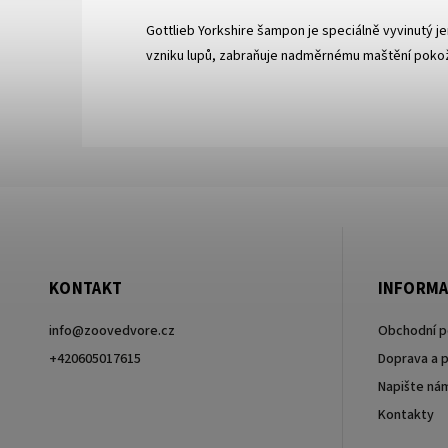
Gottlieb Yorkshire šampon je speciálně vyvinutý 
vzniku lupů, zabraňuje nadměrnému maštění pokožky
KONTAKT
INFORMA
info
@
zoovedvore.cz
Obchodní 
+420605017615
Doprava a p
Napište ná
+420605017615
Kontakty