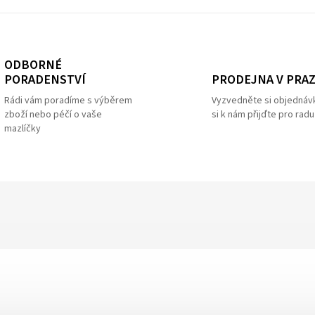
ODBORNÉ
PRODEJNA V PRA
PORADENSTVÍ
Vyzvedněte si objednáv
Rádi vám poradíme s výběrem
si k nám přijďte pro radu
zboží nebo péčí o vaše
mazlíčky