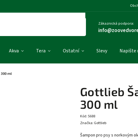
Obch
Zákaznická podpora:
info@zoovedvore
Akva
Tera
Ostatní
Slevy
Napište
 300 ml
Gottlieb 
300 ml
Kód:
5688
Značka:
Gottlieb
Šampon pro psy s norkovým o