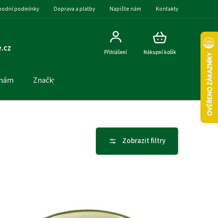
odní podmínky
Doprava a platby
Napište nám
Kontakty
.cz
Přihlášení
Nákupní košík
 nám
Značky