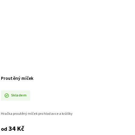
Proutěný míček
Skladem
Hračka proutěný míček pro hlodavce a králíky
34 Kč
od