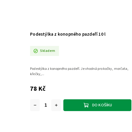
Podestýlka z konopného pazdeří 10 l
Skladem
Podestýlka z konopného pazdeří. Je vhodná pro kočky, morčata,
křečky,...
78 Kč
DO KOŠÍKU