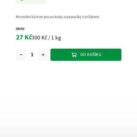
Minerální kámen pro andulky a papoušky s držákem.
38 Kč
27 Kč
300 Kč / 1 kg
DO KOŠÍKU