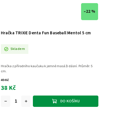
–22 %
Hračka TRIXIE Denta Fun Baseball Mentol 5 cm
Skladem
Hračka z přírodního kaučuku k jemné masáži dásní. Průměr: 5
cm.
49 Kč
38 Kč
DO KOŠÍKU