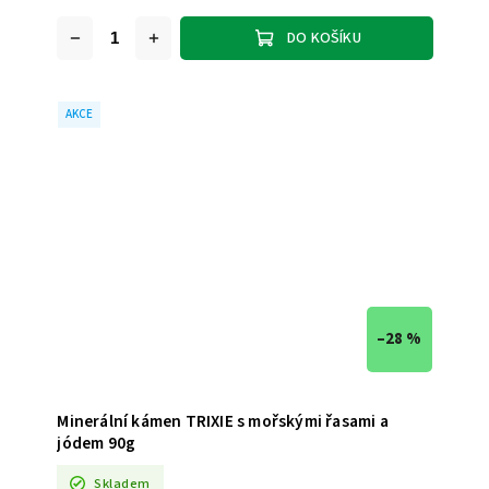
DO KOŠÍKU
AKCE
–28 %
Minerální kámen TRIXIE s mořskými řasami a
jódem 90g
Skladem