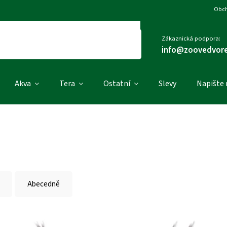
Obch
Zákaznická podpora:
info@zoovedvore
Akva
Tera
Ostatní
Slevy
Napište
Abecedně