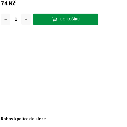
74 Kč
DO KOŠÍKU
Rohová police do klece