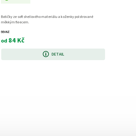
Botičky ze soft shellového materiálu a koženky polstrované
měkkým fleecem.
99 Kč
84 Kč
od
DETAIL