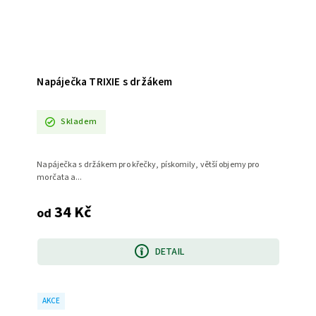
Napáječka TRIXIE s držákem
Skladem
Napáječka s držákem pro křečky, pískomily, větší objemy pro
morčata a...
34 Kč
od
DETAIL
AKCE