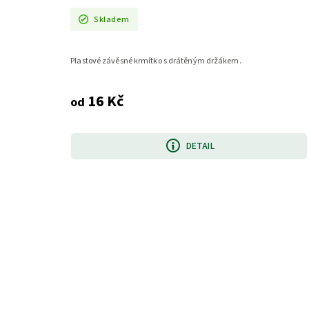
Skladem
Plastové závěsné krmítko s drátěným držákem.
16 Kč
od
DETAIL