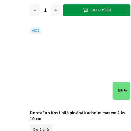
DO KOŠÍKU
AKCE
–39 %
DentaFun Kost bílá plněná kachním masem 2 ks
10 cm
Do 2 dnů