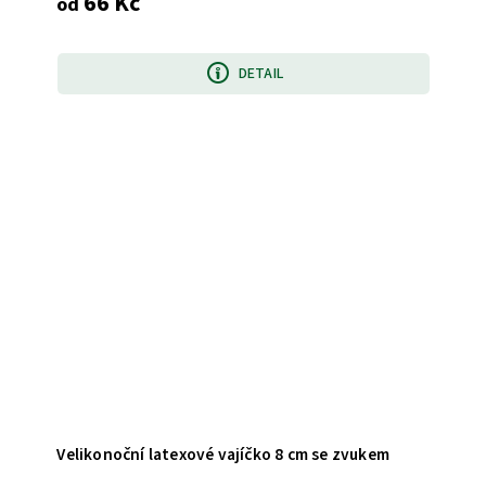
66 Kč
od
DETAIL
Velikonoční latexové vajíčko 8 cm se zvukem