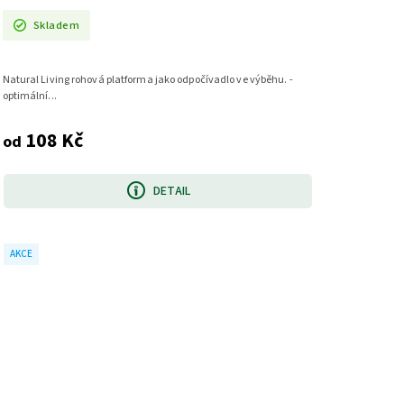
Skladem
Natural Living rohová platforma jako odpočívadlo ve výběhu. -
optimální...
108 Kč
od
DETAIL
AKCE