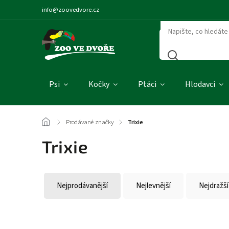
info@zoovedvore.cz
Psi
Kočky
Ptáci
Hlodavci
/
Prodávané značky
/
Trixie
Trixie
Nejprodávanější
Nejlevnější
Nejdražší