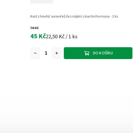
Kost z hovězí surové kůže s náplní z kachního masa - 2 ks
74 Kč
45 Kč
22,50 Kč / 1 ks
DO KOŠÍKU