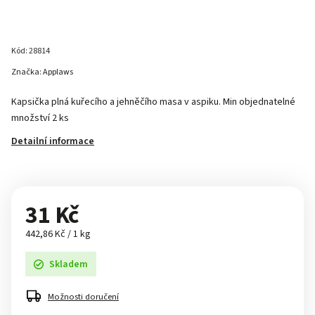
Kód:
28814
Značka:
Applaws
Kapsička plná kuřecího a jehněčího masa v aspiku. Min objednatelné
množství 2 ks
Detailní informace
31 Kč
442,86 Kč / 1 kg
Skladem
Možnosti doručení