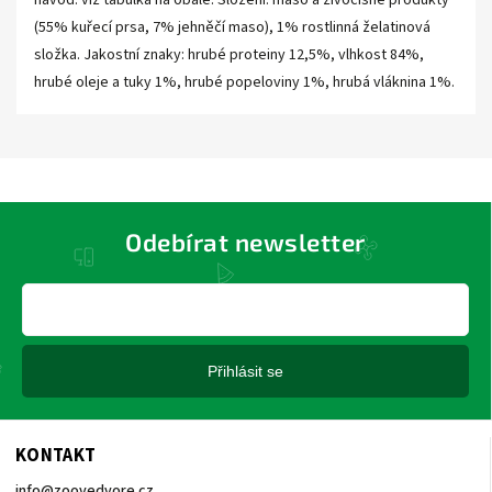
návod: viz tabulka na obale. Složeni: maso a živočišné produkty
(55% kuřecí prsa, 7% jehněčí maso), 1% rostlinná želatinová
složka. Jakostní znaky: hrubé proteiny 12,5%, vlhkost 84%,
hrubé oleje a tuky 1%, hrubé popeloviny 1%, hrubá vláknina 1%.
Odebírat newsletter
Přihlásit se
KONTAKT
info
@
zoovedvore.cz