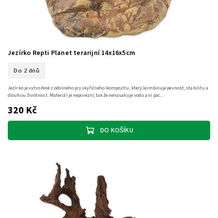
Jezírko Repti Planet terarijní 14x16x5cm
Do 2 dnů
Jezírko je vytvořené z odolného pryskyřičného kompozitu, který kombinuje pevnost, stabilitu a
dlouhou životnost. Materiál je neporézní, takže nenasakuje vodu ani pac...
320 Kč
DO KOŠÍKU