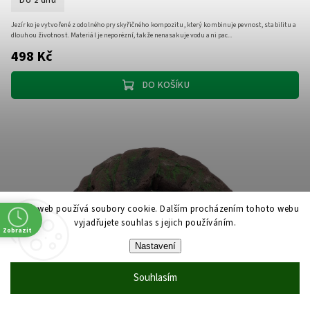
Jezírko je vytvořené z odolného pryskyřičného kompozitu, který kombinuje pevnost, stabilitu a
dlouhou životnost. Materiál je neporézní, takže nenasakuje vodu ani pac...
498 Kč
DO KOŠÍKU
Tento web používá soubory cookie. Dalším procházením tohoto webu
vyjadřujete souhlas s jejich používáním.
Zobrazit
Nastavení
Souhlasím