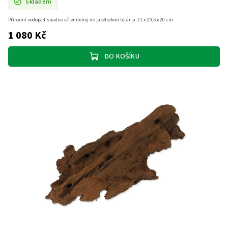
Skladem
Přírodní vodopád snadno včlenitelný do jakéhokoli terária. 21 x 20,5 x 20 cm
1 080 Kč
DO KOŠÍKU