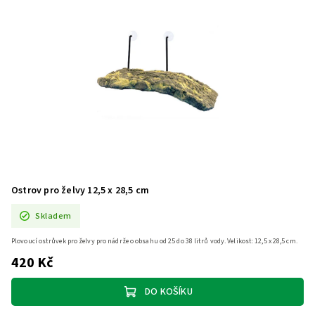
Ostrov pro želvy 12,5 x 28,5 cm
Skladem
Plovoucí ostrůvek pro želvy pro nádrže o obsahu od 25 do 38 litrů vody. Velikost: 12,5 x 28,5 cm.
420 Kč
DO KOŠÍKU