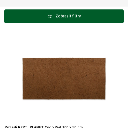
Nejlevnější
Nejdražší
Abecedně
Pozadí REPTI PLANET Coco Pad 100 x 50 cm