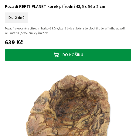
Pozadí REPTI PLANET korek přírodní 43,5 x 56 x 2 cm
Do 2 dnů
Pozadí, vyrobené z přírodní korkové kůry, která byla stlačena do plochého terarijního pozadí.
Velikost : 43,5 x 56 cm, výška 2 cm.
639 Kč
DO KOŠÍKU