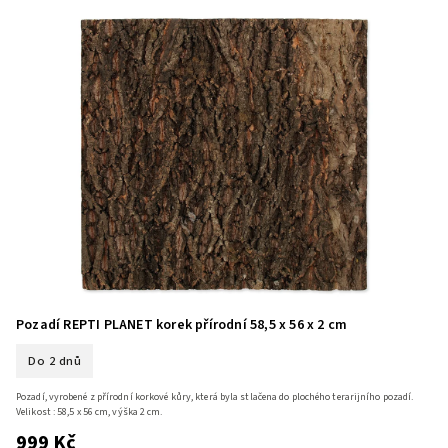
Pozadí REPTI PLANET korek přírodní 58,5 x 56 x 2 cm
Do 2 dnů
Pozadí, vyrobené z přírodní korkové kůry, která byla stlačena do plochého terarijního pozadí.
Velikost : 58,5 x 56 cm, výška 2 cm.
999 Kč