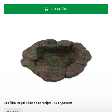
DO KOŠÍKU
Jezírko Repti Planet terarijní 15x17,5x4cm
Do 2 dnů