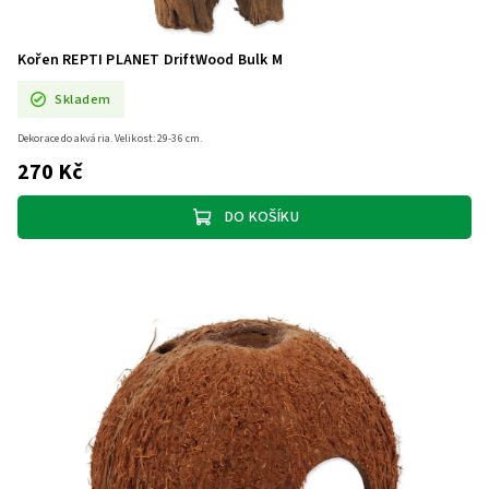
Kořen REPTI PLANET DriftWood Bulk M
Skladem
Dekorace do akvária. Velikost: 29-36 cm.
270 Kč
DO KOŠÍKU