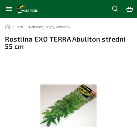
/
Tera
/
Dekorace, úkryty, vodopády
/
Rostlina EXO TERRA Abuliton střední
55 cm