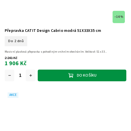
–14 %
Přepravka CATIT Design Cabrio modrá 51X33X35 cm
Do 2 dnů
Masivní plastová přepravka s pohodlným vrchním otevíráním. Velikost: 51 x 33...
2 241 Kč
1 906 Kč
DO KOŠÍKU
AKCE