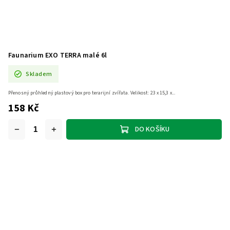
Faunarium EXO TERRA malé 6l
Skladem
Přenosný průhledný plastový box pro terarijní zvířata. Velikost: 23 x 15,3 x...
158 Kč
DO KOŠÍKU