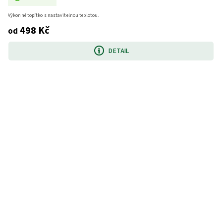
Výkonné topítko s nastavitelnou teplotou.
498 Kč
od
DETAIL