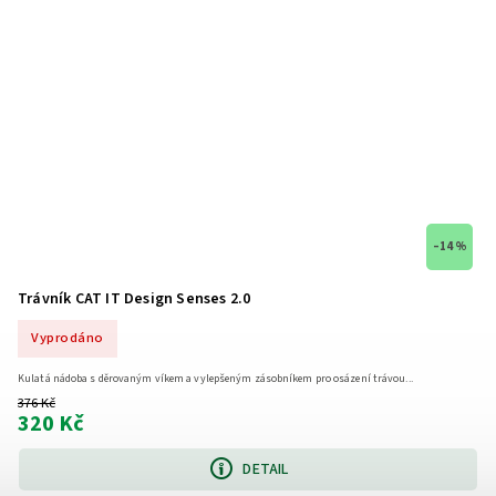
–14 %
Trávník CAT IT Design Senses 2.0
Vyprodáno
Kulatá nádoba s děrovaným víkem a vylepšeným zásobníkem pro osázení trávou...
376 Kč
320 Kč
DETAIL