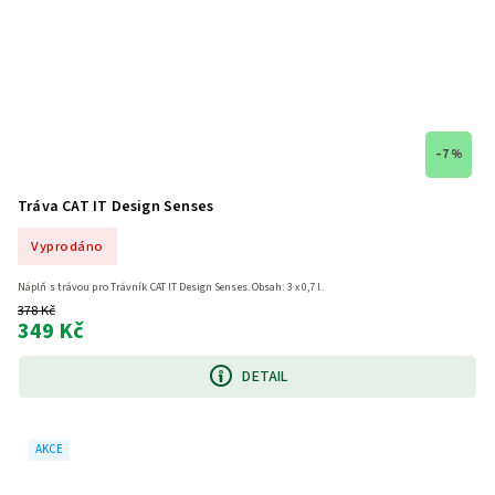
–7 %
Tráva CAT IT Design Senses
Vyprodáno
Náplň s trávou pro Trávník CAT IT Design Senses. Obsah: 3 x 0,7 l.
378 Kč
349 Kč
DETAIL
AKCE