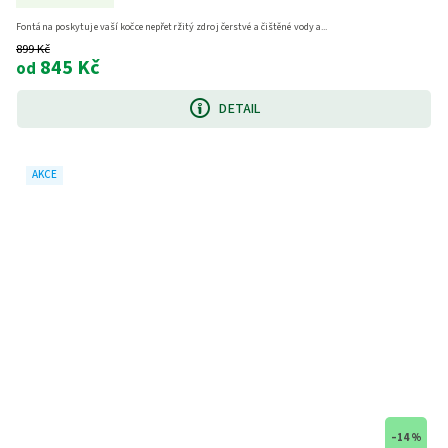
Fontána poskytuje vaší kočce nepřetržitý zdroj čerstvé a čištěné vody a...
899 Kč
845 Kč
od
DETAIL
AKCE
–14 %