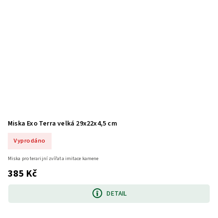
Miska Exo Terra velká 29x22x4,5 cm
Vyprodáno
Miska pro terarijní zvířata imitace kamene
385 Kč
DETAIL