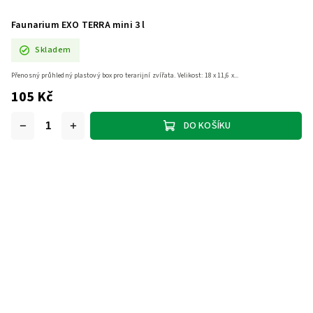
Faunarium EXO TERRA mini 3 l
Skladem
Přenosný průhledný plastový box pro terarijní zvířata. Velikost: 18 x 11,6 x...
105 Kč
DO KOŠÍKU