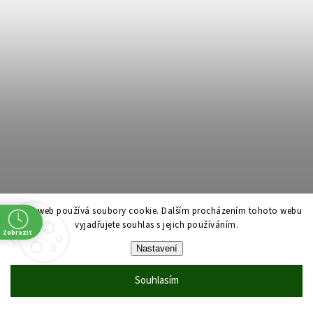
Tento web používá soubory cookie. Dalším procházením tohoto webu
vyjadřujete souhlas s jejich používáním.
Zobrazit
Kost sépiová LIVING WORLD s držákem velká
Nastavení
Do 2 dnů
Souhlasím
Sépiová kost s kovovým držátkem pro andulky a korely. Velikost: 15 x 5,5 x...