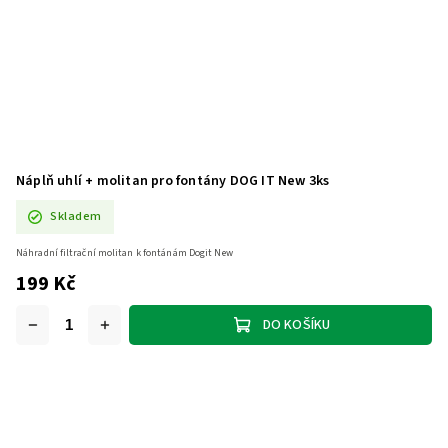
Náplň uhlí + molitan pro fontány DOG IT New 3ks
Skladem
Náhradní filtrační molitan k fontánám Dogit New
199 Kč
DO KOŠÍKU