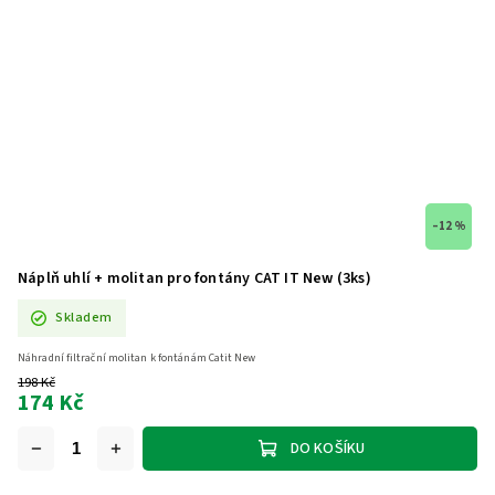
–12 %
Náplň uhlí + molitan pro fontány CAT IT New (3ks)
Skladem
Náhradní filtrační molitan k fontánám Catit New
198 Kč
174 Kč
DO KOŠÍKU