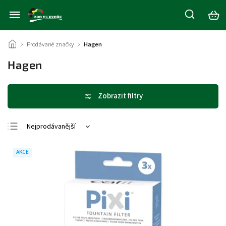
/
Prodávané značky
/
Hagen
Hagen
Nejprodávanější
Nejlevnější
AKCE
Nejdražší
Abecedně