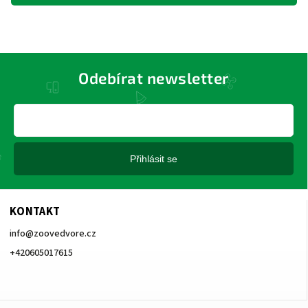
Odebírat newsletter
Přihlásit se
KONTAKT
info
@
zoovedvore.cz
+420605017615
+420605017615