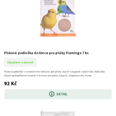
Písková podložka do klece pro ptáky Flamingo 7 ks
Skladem externě
Písková podložka s minerálními látkami pod ptáky slouží k hygieně v ptačí kleci. Podložka
obsahuje doplňkové minerální krmivo pro ptáky (vápník, stopové prvky, miner...
92 Kč
DETAIL