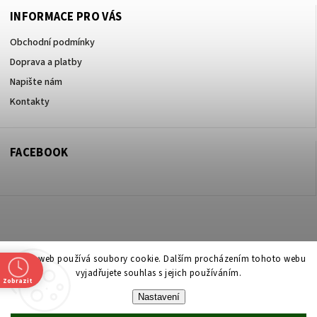
INFORMACE PRO VÁS
Obchodní podmínky
Doprava a platby
Napište nám
Kontakty
FACEBOOK
Copyright 2026
ZOO ve dvoře Praha 5
. Všechna práva vyhrazena.
Tento web používá soubory cookie. Dalším procházením tohoto webu
vyjadřujete souhlas s jejich používáním.
Upravit nastavení cookies
Zobrazit
Nastavení
Vytvořil
Shoptet
| Design
Shoptak.cz