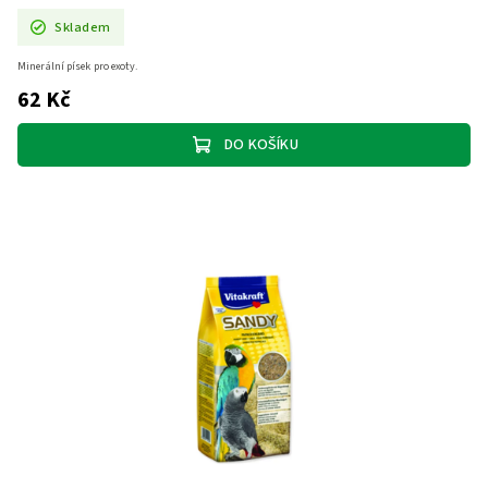
Skladem
Minerální písek pro exoty.
62 Kč
DO KOŠÍKU