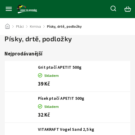
/
Ptáci
/
Krmiva
/
Písky, drtě, podložky
Písky, drtě, podložky
Nejprodávanější
Grit ptačí APETIT 500g
Skladem
39 Kč
Písek ptačí APETIT 500g
Skladem
32 Kč
VITAKRAFT Vogel Sand 2,5 kg