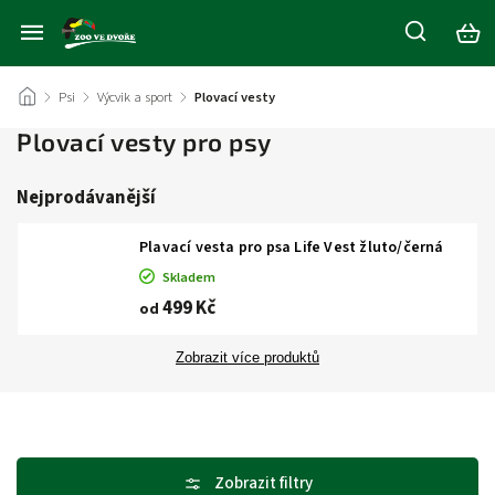
/
Psi
/
Výcvik a sport
/
Plovací vesty
Plovací vesty pro psy
Nejprodávanější
Plavací vesta pro psa Life Vest žluto/černá
Skladem
499 Kč
od
Zobrazit více produktů