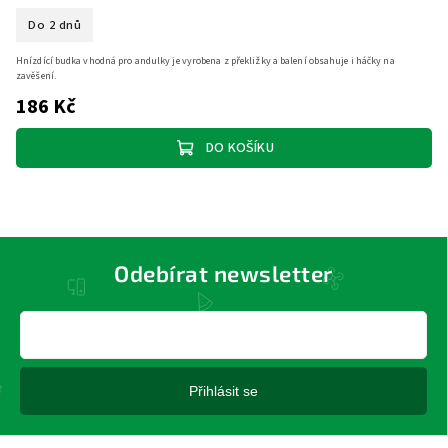
Do 2 dnů
Hnízdící budka vhodná pro andulky je vyrobena z překližky a balení obsahuje i háčky na
zavěšení.
186 Kč
DO KOŠÍKU
Odebírat newsletter
Přihlásit se