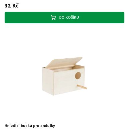
32 Kč
DO KOŠÍKU
Hnízdící budka pro andulky