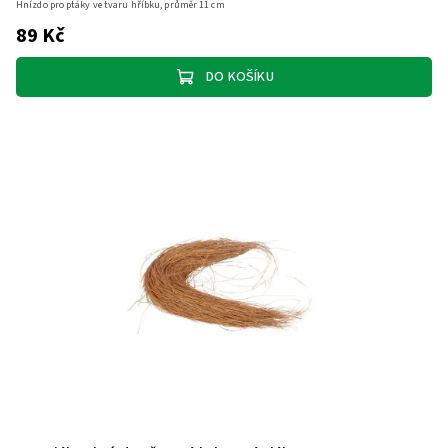
Hnízdo pro ptáky ve tvaru hříbku, průměr 11 cm
89 Kč
DO KOŠÍKU