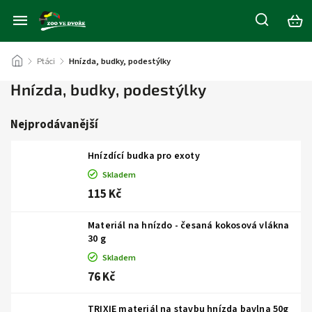
/
Ptáci
/
Hnízda, budky, podestýlky
Hnízda, budky, podestýlky
Nejprodávanější
Hnízdící budka pro exoty
Skladem
115 Kč
Materiál na hnízdo - česaná kokosová vlákna
30 g
Skladem
76 Kč
TRIXIE materiál na stavbu hnízda bavlna 50g