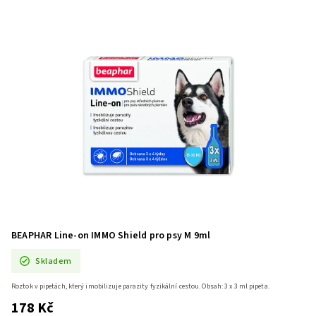
BEAPHAR Line-on IMMO Shield pro psy M 9ml
Skladem
Roztok v pipetách, který imobilizuje parazity fyzikální cestou. Obsah: 3 x 3 ml pipeta.
178 Kč