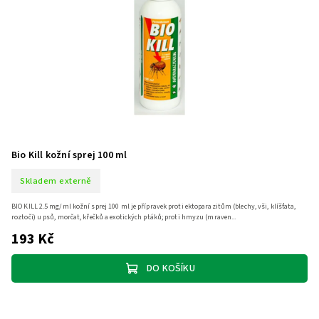
Bio Kill kožní sprej 100 ml
Skladem externě
BIO KILL 2.5 mg/ml kožní sprej 100 ml je přípravek proti ektoparazitům (blechy, vši, klíšťata,
roztoči) u psů, morčat, křečků a exotických ptáků; proti hmyzu (mraven...
193 Kč
DO KOŠÍKU