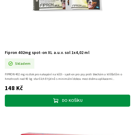
Fipron 402mg spot-on XL a.u.v. sol 1x4,02 ml
Skladem
FIPRON 402 mg roztok pro nakapání na kůži - spot-on pro psy proti blechám a klíšťatům o
hmotnosti nad 40 kg starších 8 týdnů s minimální dobou mezi dvěma aplikacemi...
148 Kč
DO KOŠÍKU