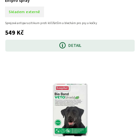
Effipro spray
Skladem externě
Sprejové antiparazitikum proti klíšťatům a blechám pro psy a kočky
549 Kč
DETAIL