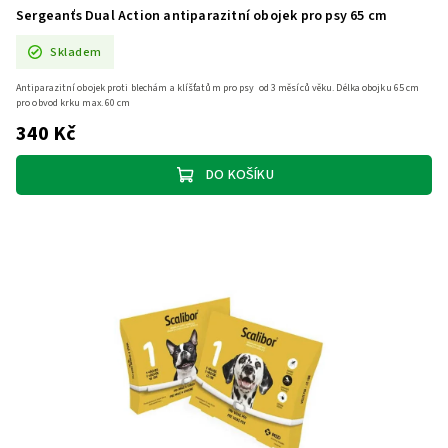
Sergeanťs Dual Action antiparazitní obojek pro psy 65 cm
Skladem
Antiparazitní obojek proti blechám a klíšťatům pro psy od 3 měsíců věku. Délka obojku 65 cm
pro obvod krku max. 60 cm
340 Kč
DO KOŠÍKU