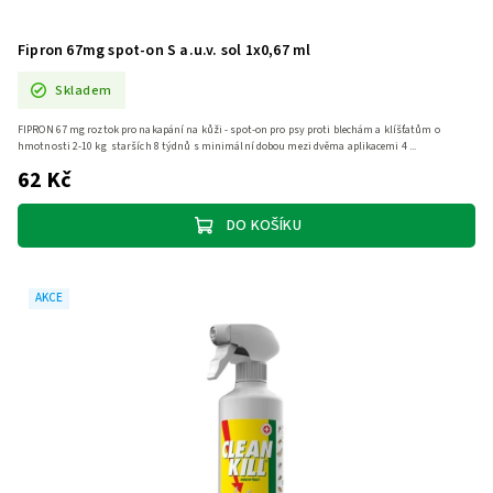
Fipron 67mg spot-on S a.u.v. sol 1x0,67 ml
Skladem
FIPRON 67 mg roztok pro nakapání na kůži - spot-on pro psy proti blechám a klíšťatům o
hmotnosti 2-10 kg starších 8 týdnů s minimální dobou mezi dvěma aplikacemi 4 ...
62 Kč
DO KOŠÍKU
AKCE