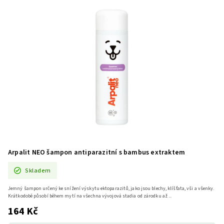
Arpalit NEO šampon antiparazitní s bambus extraktem
Skladem
Jemný šampon určený ke snížení výskytu ektoparazitů, jako jsou blechy, klíšťata, vši a všenky.
Krátkodobě působí během mytí na všechna vývojová stadia od zárodku až ...
164 Kč