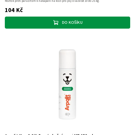
Roztok proti parazitům k nakapání na kůži pro psy o váze od 10 do 25 kg.
104 Kč
DO KOŠÍKU