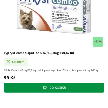
–33 %
Fypryst combo spot-on S 67/60,3mg 1x0,67 ml
Skladem
FYPRYST combo 67 mg/60,3 mg roztok pro nakapání na kůži – spot-on pro malé psy 2-10 kg
99 Kč
DO KOŠÍKU