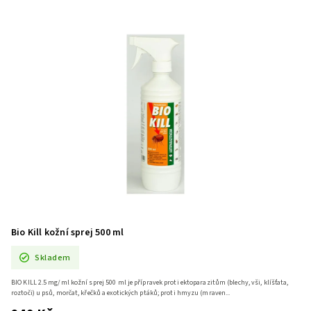
Bio Kill kožní sprej 500 ml
Skladem
BIO KILL 2.5 mg/ml kožní sprej 500 ml je přípravek proti ektoparazitům (blechy, vši, klíšťata,
roztoči) u psů, morčat, křečků a exotických ptáků; proti hmyzu (mraven...