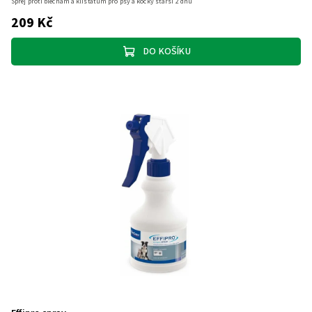
Sprej proti blechám a klíšťatům pro psy a kočky starší 2 dnů
209 Kč
DO KOŠÍKU