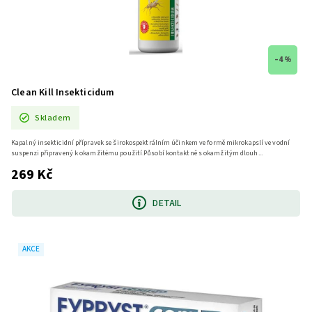
–4 %
Clean Kill Insekticidum
Skladem
Kapalný insekticidní přípravek se širokospektrálním účinkem ve formě mikrokapslí ve vodní
suspenzi připravený k okamžitému použití.Působí kontaktně s okamžitým dlouh...
269 Kč
DETAIL
AKCE