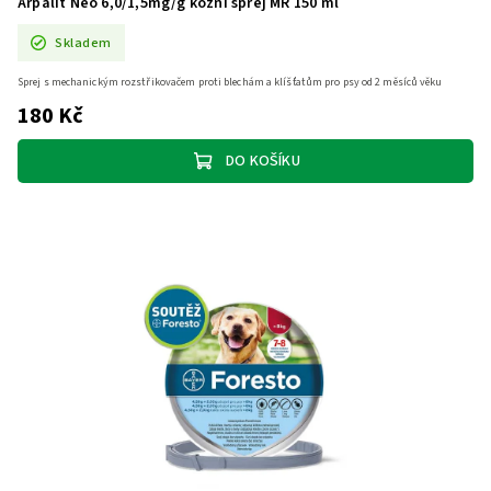
Arpalit Neo 6,0/1,5mg/g kožní sprej MR 150 ml
Skladem
Sprej s mechanickým rozstřikovačem proti blechám a klíšťatům pro psy od 2 měsíců věku
180 Kč
DO KOŠÍKU