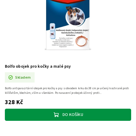
Bolfo obojek pro kočky a malé psy
Skladem
Bolfo antiparazitární obojek pro kočky a psy s obvodem krku do 38 cm je určený k ochraně proti
klíšťatům, blechám, vším a všenkám. Po nasazení je obojek účinný proti...
328 Kč
DO KOŠÍKU