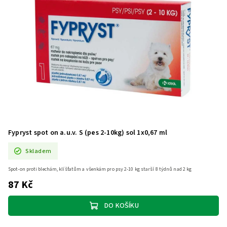
Fypryst spot on a.u.v. S (pes 2-10kg) sol 1x0,67 ml
Skladem
Spot-on proti blechám, klíšťatům a všenkám pro psy 2-10 kg starší 8 týdnů nad 2 kg
87 Kč
DO KOŠÍKU