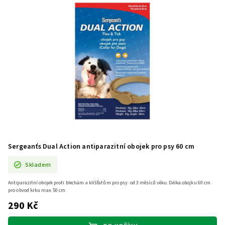
Sergeanťs Dual Action antiparazitní obojek pro psy 60 cm
Skladem
Antiparazitní obojek proti blechám a klíšťatům pro psy od 3 měsíců věku. Délka obojku 60 cm
pro obvod krku max. 50 cm
290 Kč