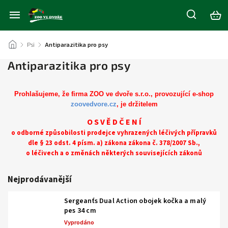
/
Psi
/
Antiparazitika pro psy
Antiparazitika pro psy
Prohlašujeme, že firma ZOO ve dvoře s.r.o., provozující e-shop
zoovedvore.cz
, je držitelem
O S V Ě D Č E N Í
o odborné způsobilosti prodejce vyhrazených léčivých přípravků
dle § 23 odst. 4 písm. a) zákona zákona č. 378/2007 Sb.,
o léčivech a o změnách některých souvisejících zákonů
Nejprodávanější
Sergeanťs Dual Action obojek kočka a malý
pes 34 cm
Vyprodáno