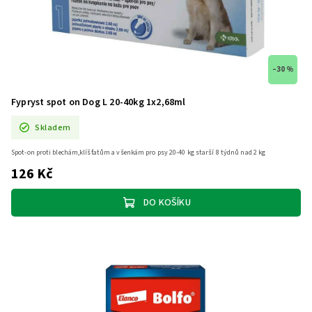
–30 %
Fypryst spot on Dog L 20-40kg 1x2,68ml
Skladem
Spot-on proti blechám,klíšťatům a všenkám pro psy 20-40 kg starší 8 týdnů nad 2 kg
126 Kč
DO KOŠÍKU