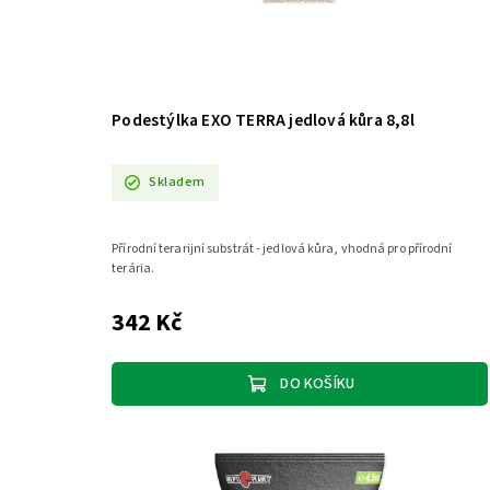
Podestýlka EXO TERRA jedlová kůra 8,8l
Skladem
Přírodní terarijní substrát - jedlová kůra, vhodná pro přírodní
terária.
342 Kč
DO KOŠÍKU