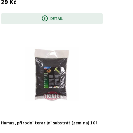
29 Kč
DETAIL
Humus, přírodní terarijní substrát (zemina) 10 l