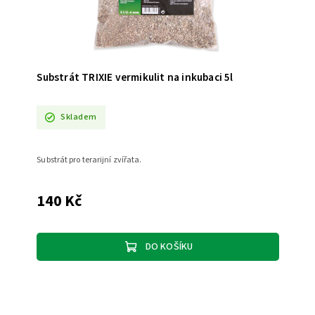
Substrát TRIXIE vermikulit na inkubaci 5l
Skladem
Substrát pro terarijní zvířata.
140 Kč
DO KOŠÍKU