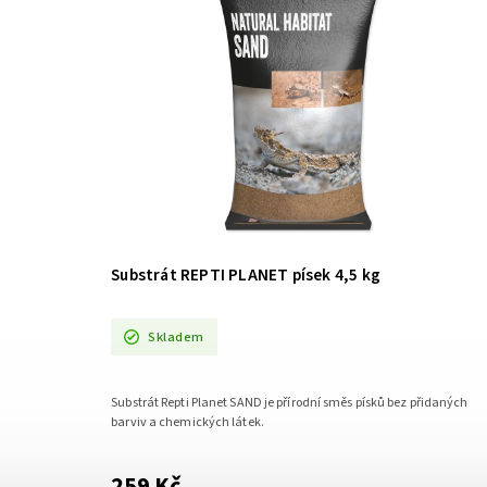
Substrát REPTI PLANET písek 4,5 kg
Skladem
Substrát Repti Planet SAND je přírodní směs písků bez přidaných
barviv a chemických látek.
259 Kč