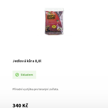
Jedlová kůra 8,8l
Skladem
Přírodní vystýlka pro terarijní zvířata.
340 Kč