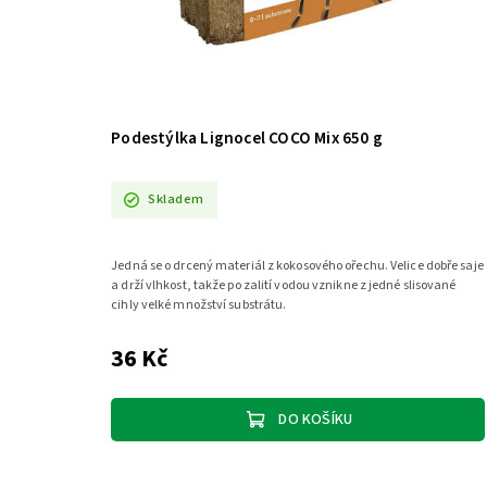
Podestýlka Lignocel COCO Mix 650 g
Skladem
Jedná se o drcený materiál z kokosového ořechu. Velice dobře saje
a drží vlhkost, takže po zalití vodou vznikne z jedné slisované
cihly velké množství substrátu.
36 Kč
DO KOŠÍKU