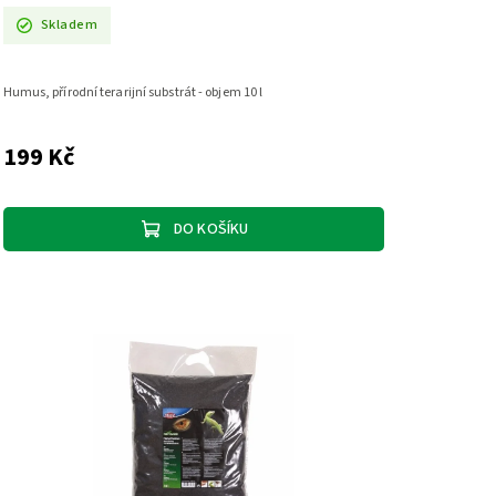
Skladem
Humus, přírodní terarijní substrát - objem 10 l
199 Kč
DO KOŠÍKU