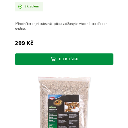
Skladem
Přírodní terarijní substrát - půda z džungle, vhodná pro přírodní
terária.
299 Kč
DO KOŠÍKU