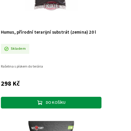
Humus, přírodní terarijní substrát (zemina) 20 l
Skladem
Rašelina s pískem do terária
298 Kč
DO KOŠÍKU