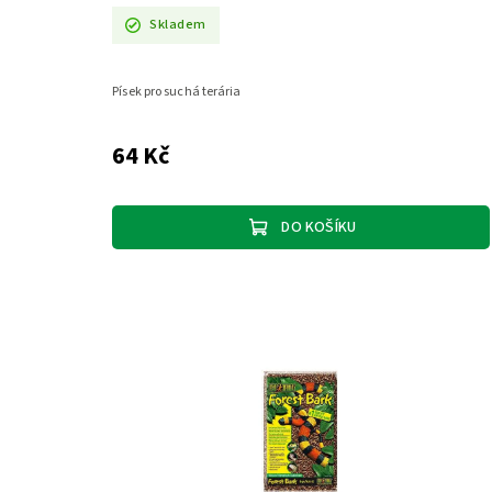
Skladem
Písek pro suchá terária
64 Kč
DO KOŠÍKU