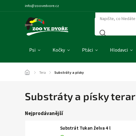
info@zoovedvore.cz
Psi
Kočky
Ptáci
Hlodavci
/
Tera
/
Substráty a písky
Substráty a písky terar
Nejprodávanější
Substrát Tukan želva 4 l