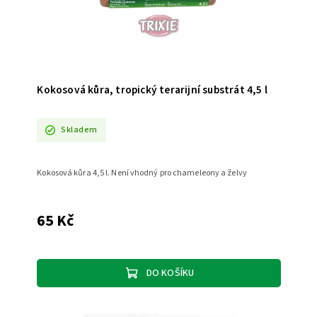
Kokosová kůra, tropický terarijní substrát 4,5 l
Skladem
Kokosová kůra 4,5 l. Není vhodný pro chameleony a želvy
65 Kč
DO KOŠÍKU