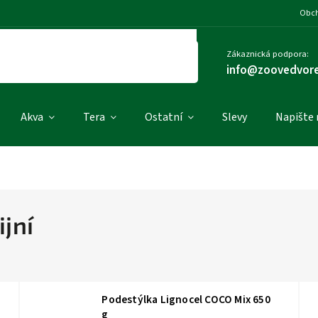
Obch
Zákaznická podpora:
info@zoovedvore
Akva
Tera
Ostatní
Slevy
Napište
ijní
Podestýlka Lignocel COCO Mix 650
g