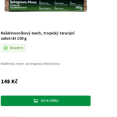
Rašelinovníkový mech, tropický terarijní
substrát 100 g
Skladem
Rašelinový mech - pro tropická vlhká terária
148 Kč
DO KOŠÍKU