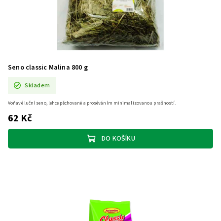
Seno classic Malina 800 g
Skladem
Voňavé luční seno, lehce pěchované a proséváním minimalizovanou prašností.
62 Kč
DO KOŠÍKU