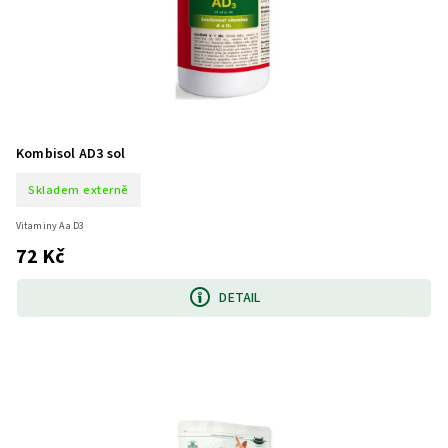
Kombisol AD3 sol
Skladem externě
Vitaminy A a D3
72 Kč
DETAIL