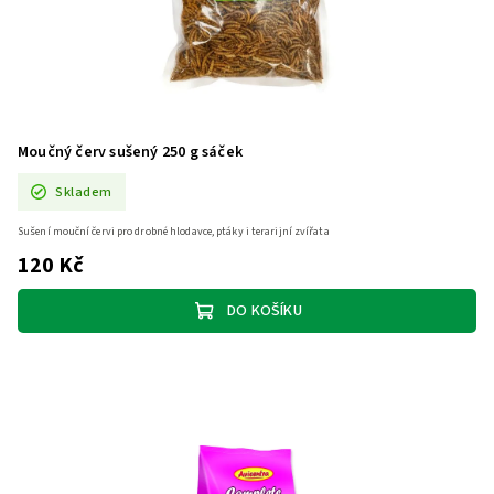
Moučný červ sušený 250 g sáček
Skladem
Sušení mouční červi pro drobné hlodavce, ptáky i terarijní zvířata
120 Kč
DO KOŠÍKU