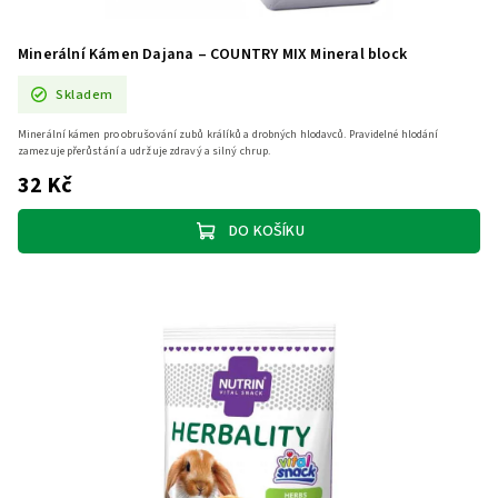
Minerální Kámen Dajana – COUNTRY MIX Mineral block
Skladem
Minerální kámen pro obrušování zubů králíků a drobných hlodavců. Pravidelné hlodání
zamezuje přerůstání a udržuje zdravý a silný chrup.
32 Kč
DO KOŠÍKU