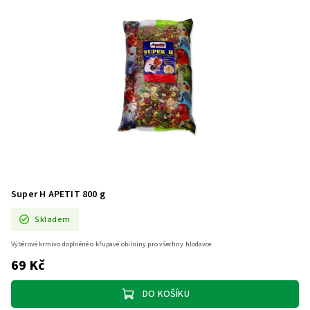
Super H APETIT 800 g
Skladem
Výběrové krmivo doplněné o křupavé obilniny pro všechny hlodavce.
69 Kč
DO KOŠÍKU