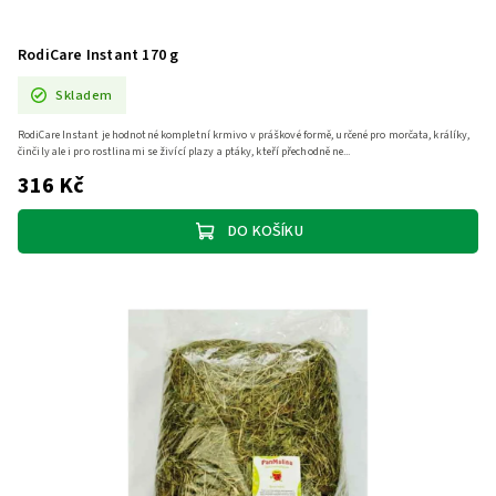
RodiCare Instant 170 g
Skladem
RodiCare Instant je hodnotné kompletní krmivo v práškové formě, určené pro morčata, králíky,
činčily ale i pro rostlinami se živící plazy a ptáky, kteří přechodně ne...
316 Kč
DO KOŠÍKU