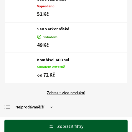
Vyprodáno
52 Kč
Seno Krkonošské
Skladem
49 Kč
Kombisol AD3 sol
Skladem externě
72 Kč
od
Zobrazit více produktů
Nejprodávanější
Nejlevnější
Nejdražší