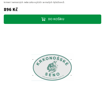
krmení nemocných nebo zotavujících se malých býložravců.
896 Kč
DO KOŠÍKU