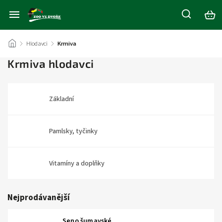
/
Hlodavci
/
Krmiva
Krmiva hlodavci
Základní
Pamlsky, tyčinky
Vitamíny a doplňky
Nejprodávanější
Seno šumavské