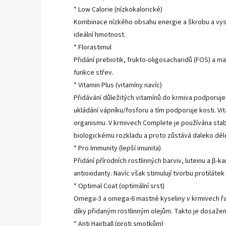
* Low Calorie (nízkokalorické)
Kombinace nízkého obsahu energie a škrobu a vysok
ideální hmotnost.
* Florastimul
Přidání prebiotik, frukto-oligosacharidů (FOS) a 
funkce střev.
* Vitamin Plus (vitamíny navíc)
Přidávání důležitých vitamínů do krmiva podporuje
ukládání vápníku/fosforu a tím podporuje kosti. Vi
organismu. V krmivech Complete je používána stabi
biologickému rozkladu a proto zůstává daleko déle
* Pro Immunity (lepší imunita)
Přidání přírodních rostlinných barviv, luteinu a β
antioxidanty. Navíc však stimulují tvorbu protilát
* Optimal Coat (optimální srst)
Omega-3 a omega-6 mastné kyseliny v krmivech řad
díky přidaným rostlinným olejům. Takto je dosaž
* Anti Hairball (proti smotkům)