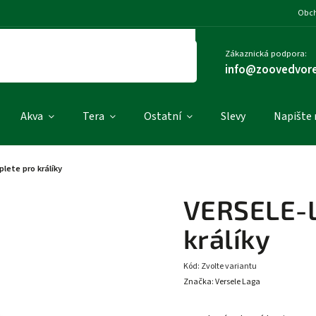
Obch
Zákaznická podpora:
info@zoovedvore
Akva
Tera
Ostatní
Slevy
Napište
ete pro králíky
VERSELE-L
králíky
Kód:
Zvolte variantu
Značka:
Versele Laga