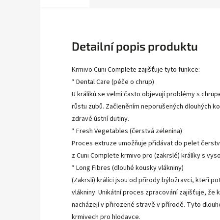
Detailní popis produktu
Krmivo Cuni Complete zajišťuje tyto funkce:
* Dental Care (péče o chrup)
U králíků se velmi často objevují problémy s chr
růstu zubů. Začleněním neporušených dlouhých ko
zdravé ústní dutiny.
* Fresh Vegetables (čerstvá zelenina)
Proces extruze umožňuje přidávat do pelet čerstvo
z Cuni Complete krmivo pro (zakrslé) králíky s vy
* Long Fibres (dlouhé kousky vlákniny)
(Zakrslí) králíci jsou od přírody býložravci, kte
vlákniny. Unikátní proces zpracování zajišťuje, 
nacházejí v přirozené stravě v přírodě. Tyto dlouh
krmivech pro hlodavce.