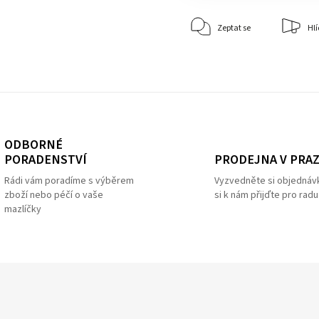
Zeptat se
Hlí
ODBORNÉ
PRODEJNA V PRA
PORADENSTVÍ
Vyzvedněte si objednáv
Rádi vám poradíme s výběrem
si k nám přijďte pro radu
zboží nebo péčí o vaše
mazlíčky