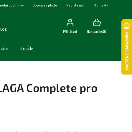
odní podmínky
Doprava a platby
Napište nám
Kontakty
.cz
Přihlášení
Nákupní košík
 nám
Značky
AGA Complete pro