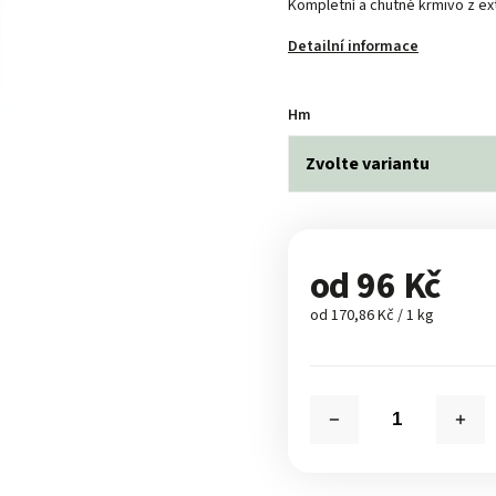
Kompletní a chutné krmivo z ext
Detailní informace
Hm
od
96 Kč
od 170,86 Kč / 1 kg