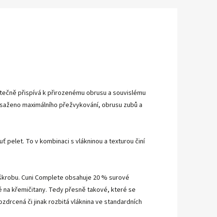
atečně přispívá k přirozenému obrusu a souvislému
osaženo maximálního přežvykování, obrusu zubů a
 pelet. To v kombinaci s vlákninou a texturou činí
m škrobu. Cuni Complete obsahuje 20 % surové
é na křemičitany. Tedy přesně takové, které se
ozdrcená či jinak rozbitá vláknina ve standardních