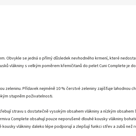
upem. Obvykle se jedná o přímý důsledek nevhodného krmení, které nedost
usků vlákniny s velkým poměrem křemičitanů do pelet Cuni Complete je d
u zeleninu. Přídavek nejméně 10 % čerstvé zeleniny zajišťuje lahodnou chuť
sokým stupněm poživatelnosti.
ří potřebují stravu s dostatečně vysokým obsahem vlákniny a nízkým obsahe
že krmiva Complete obsahují pouze neporušené dlouhé kousky vlákniny bohat
é kousky vlákniny daleko lépe podporují a zlepšují funkci střev a zubů než r