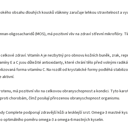
ého obsahu dlouhých kousků vlákniny zaručuje lehkou stravitelnost a vyváže
mannan-oligosacharidů (MOS), má pozitivní vliv na zdraví střevní mikroflór
 celkové zdraví. Vitamín A je nezbytný pro obnovu kožních buněk, zrak, rep
tamíny E a C jsou důležité antioxidanty, které chrání tělo před volnými radi
lizovaná forma vitamínu C. Na rozdíl od krystalické formy podléhá stabiliz
 aktivní.
-karotenu, má pozitivní vliv na celkovou obranyschopnost a kondici. Tyto ka
ek proti chorobám, čímž posilují přirozenou obranyschopnost organismu.
y Complete podporují zdravější kůži a lesklejší srst. Omega-3 mastné kys
eno optimálního poměru omega-3 a omega-6 mastných kyselin.