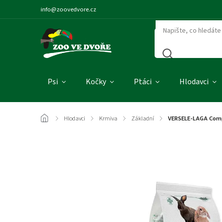
info@zoovedvore.cz
Psi
Kočky
Ptáci
Hlodavci
/
Hlodavci
/
Krmiva
/
Základní
/
VERSELE-LAGA Compl