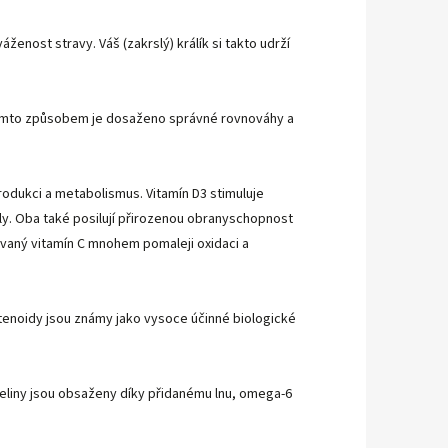
nost stravy. Váš (zakrslý) králík si takto udrží
y. Tímto způsobem je dosaženo správné rovnováhy a
rodukci a metabolismus. Vitamín D3 stimuluje
kály. Oba také posilují přirozenou obranyschopnost
ovaný vitamín C mnohem pomaleji oxidaci a
rotenoidy jsou známy jako vysoce účinné biologické
eliny jsou obsaženy díky přidanému lnu, omega-6