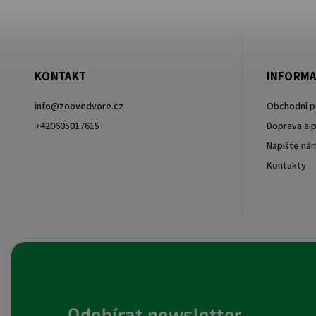
KONTAKT
INFORMA
info
@
zoovedvore.cz
Obchodní 
+420605017615
Doprava a p
Napište ná
+420605017615
Kontakty
Odebírat newsletter