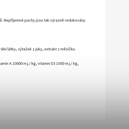
lů. Nepříjemné pachy jsou tak výrazně redukovány.
ní látky, výtažek z juky, extrakt z měsíčku.
in A 10000 m.j./ kg, vitamin D3 1500 m.j./ kg,