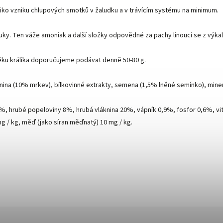
 riziko vzniku chlupových smotků v žaludku a v trávícím systému na minimum.
uky. Ten váže amoniak a další složky odpovědné za pachy linoucí se z výka
 věku králíka doporučujeme podávat denně 50-80 g.
nina (10% mrkev), bílkovinné extrakty, semena (1,5% lněné semínko), minerál
%, hrubé popeloviny 8%, hrubá vláknina 20%, vápník 0,9%, fosfor 0,6%, vitam
mg / kg, měď (jako síran měďnatý) 10 mg / kg.