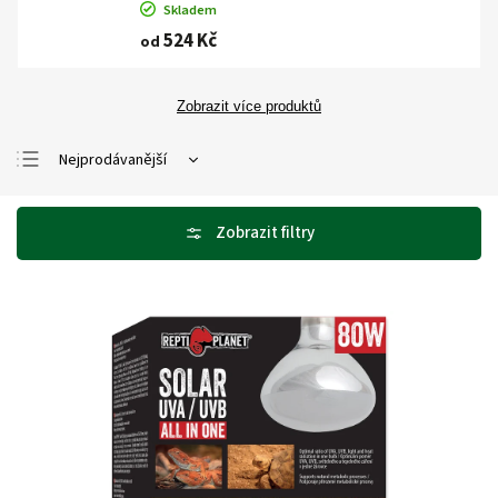
Skladem
524 Kč
od
Zobrazit více produktů
Nejprodávanější
Nejlevnější
Nejdražší
Abecedně