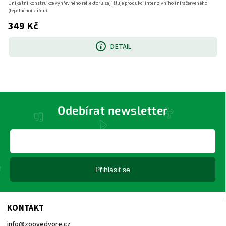
Unikátní konstrukce výhřevného reflektoru zajišťuje produkci intenzivního infračerveného
(tepelného) záření.
349 Kč
DETAIL
Odebírat newsletter
Přihlásit se
KONTAKT
info
@
zoovedvore.cz