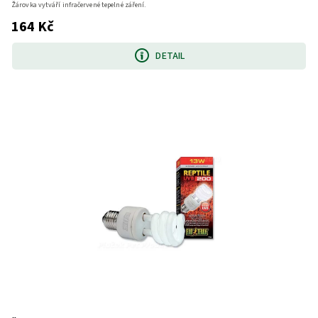
Žárovka vytváří infračervené tepelné záření.
164 Kč
DETAIL