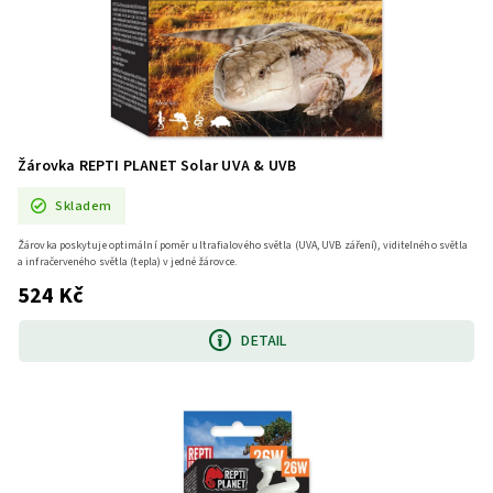
Žárovka REPTI PLANET Solar UVA & UVB
Skladem
Žárovka poskytuje optimální poměr ultrafialového světla (UVA, UVB záření), viditelného světla
a infračerveného světla (tepla) v jedné žárovce.
524 Kč
DETAIL