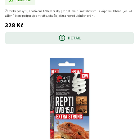
Žárovka poskytuje potřebné UVB paprsky pro optimální metabolismus vápníku. Obsahuje UVA
záření, které podporuje aktivitu, chuť k jídlu a reprodukční chování.
328 Kč
DETAIL