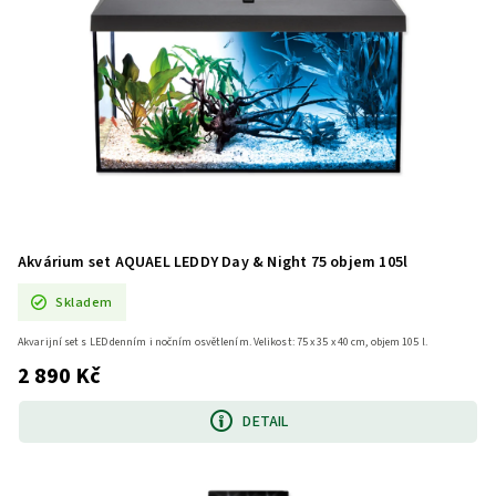
Akvárium set AQUAEL LEDDY Day & Night 75 objem 105l
Skladem
Akvarijní set s LED denním i nočním osvětlením. Velikost: 75 x 35 x 40 cm, objem 105 l.
2 890 Kč
DETAIL