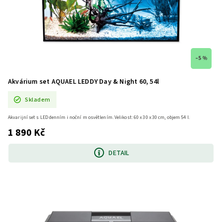
–5 %
Akvárium set AQUAEL LEDDY Day & Night 60, 54l
Skladem
Akvarijní set s LED denním i noční m osvětlením. Velikost: 60 x 30 x 30 cm, objem 54 l.
1 890 Kč
DETAIL