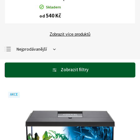
Skladem
540 Kč
od
Zobrazit více produktů
Nejprodávanější
Nejlevnější
Nejdražší
Abecedně
AKCE