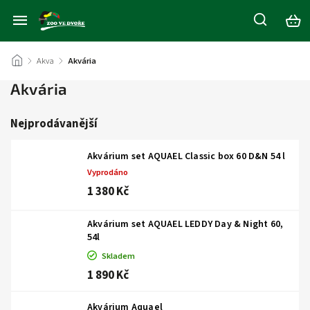
/
Akva
/
Akvária
Akvária
Nejprodávanější
Akvárium set AQUAEL Classic box 60 D&N 54 l
Vyprodáno
1 380 Kč
Akvárium set AQUAEL LEDDY Day & Night 60,
54l
Skladem
1 890 Kč
Akvárium Aquael