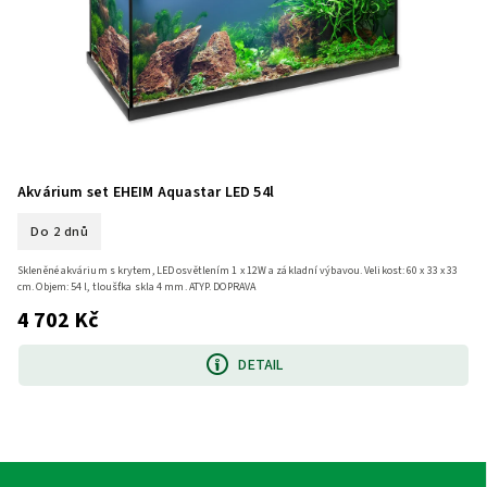
Akvárium set EHEIM Aquastar LED 54l
Do 2 dnů
Skleněné akvárium s krytem, LED osvětlením 1 x 12W a základní výbavou. Velikost: 60 x 33 x 33
cm. Objem: 54 l, tloušťka skla 4 mm. ATYP. DOPRAVA
4 702 Kč
DETAIL