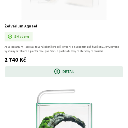
Želvárium Aquael
Skladem
AquaTerrarium - specializovaná nádrž pro péči o vodní a suchozemské živočichy. Je vybavena
výkonným filtrem a platformou pro želvu s protiskluzovým štěrkovým povrche...
2 740 Kč
DETAIL