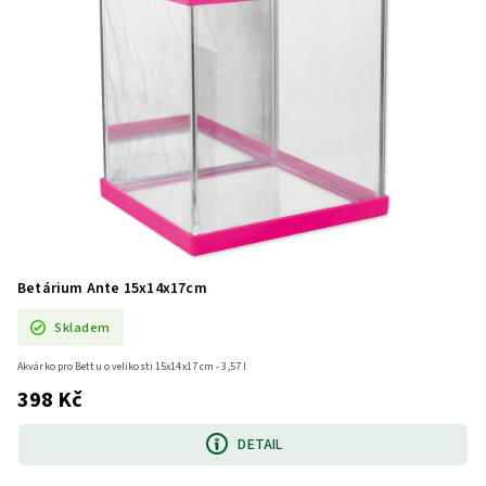
Betárium Ante 15x14x17cm
Skladem
Akvárko pro Bettu o velikosti 15x14x17 cm - 3,57 l
398 Kč
DETAIL