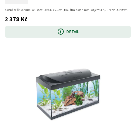
Skleněné želvárium. Velikost: 50 x 30 x 25 cm, tloušťka skla 4 mm. Objem: 37,5 l. ATYP. DOPRAVA
2 378 Kč
DETAIL