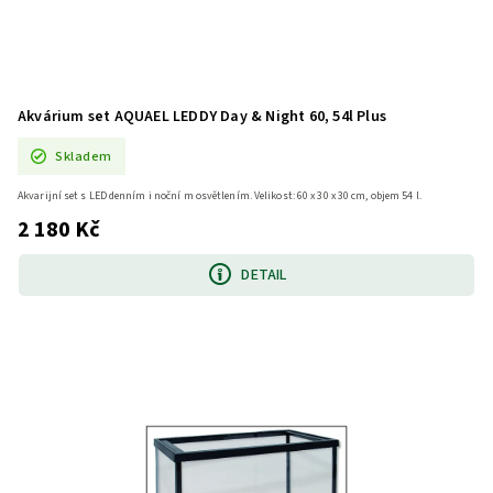
Akvárium set AQUAEL LEDDY Day & Night 60, 54l Plus
Skladem
Akvarijní set s LED denním i noční m osvětlením. Velikost: 60 x 30 x 30 cm, objem 54 l.
2 180 Kč
DETAIL