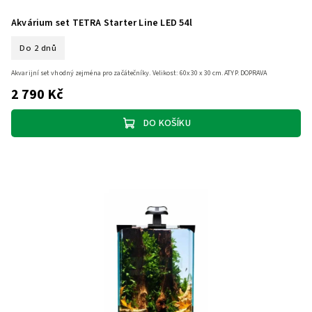
Akvárium set TETRA Starter Line LED 54l
Do 2 dnů
Akvarijní set vhodný zejména pro začátečníky. Velikost: 60x 30 x 30 cm. ATYP. DOPRAVA
2 790 Kč
DO KOŠÍKU