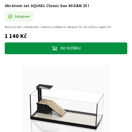
Akvárium set AQUAEL Classic box 40 D&N 25 l
Skladem
Akvarijní set s LED denním i nočním osvětlením. Velikost: 41 x 25 x 25 cm, objem 25 l.
1 140 Kč
DO KOŠÍKU