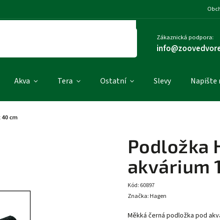
Obch
Zákaznická podpora:
info@zoovedvore
Akva
Tera
Ostatní
Slevy
Napište
x 40 cm
Podložka 
akvárium 
Kód:
60897
Značka:
Hagen
Měkká černá podložka pod akvár