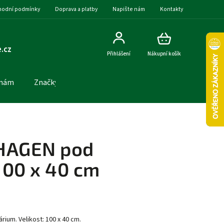
odní podmínky
Doprava a platby
Napište nám
Kontakty
.cz
Přihlášení
Nákupní košík
 nám
Značky
HAGEN pod
100 x 40 cm
ium. Velikost: 100 x 40 cm.