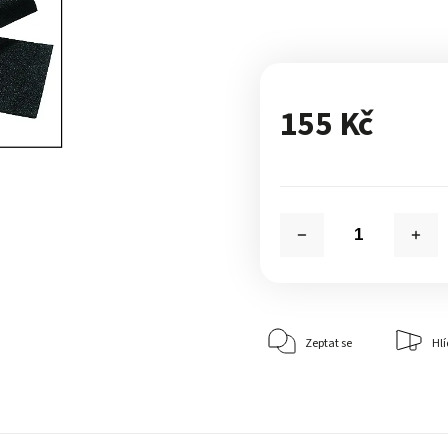
155 Kč
Zeptat se
Hlí