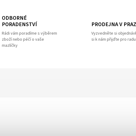
ODBORNÉ
PRODEJNA V PRA
PORADENSTVÍ
Vyzvedněte si objednáv
Rádi vám poradíme s výběrem
si k nám přijďte pro radu
zboží nebo péčí o vaše
mazlíčky