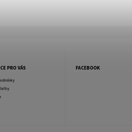
CE PRO VÁS
FACEBOOK
podmínky
latby
m