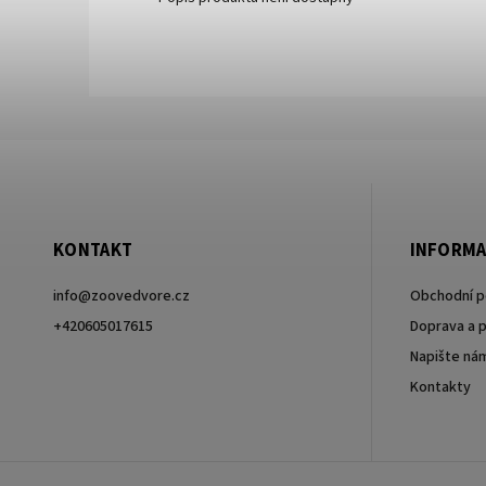
KONTAKT
INFORMA
info
@
zoovedvore.cz
Obchodní 
+420605017615
Doprava a p
Napište ná
+420605017615
Kontakty