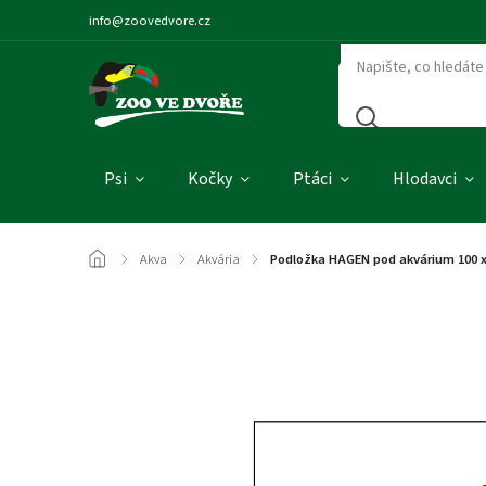
info@zoovedvore.cz
Psi
Kočky
Ptáci
Hlodavci
/
Akva
/
Akvária
/
Podložka HAGEN pod akvárium 100 