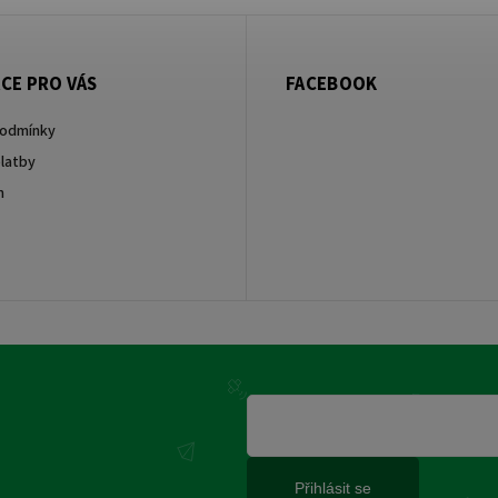
CE PRO VÁS
FACEBOOK
podmínky
latby
m
Přihlásit se