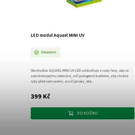
LED modul Aquael MINI UV
Skladem
Sterilizátor AQUAEL MINI UV LED odstraňuje z vody řasy, aby se
zabránilo jejímu zelenání, ničí patogenní bakterie, aby chránil
ryby před nemocemi, a ničí prvoky, kte...
399 Kč
DO KOŠÍKU