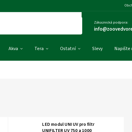
Obch
Zákaznická podpora:
info@zoovedvore
Akva
Tera
Ostatní
Slevy
Napište
LED modul UNI UV pro filtr
UNIFILTER UV 750 a 1000