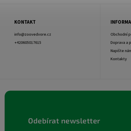
KONTAKT
INFORMA
info
@
zoovedvore.cz
Obchodní 
+420605017615
Doprava a p
Napište ná
+420605017615
Kontakty
Odebírat newsletter