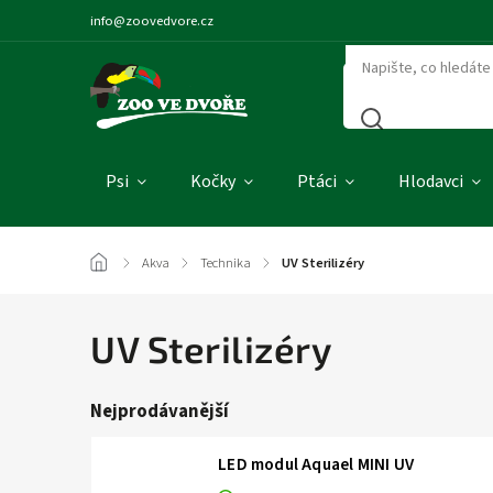
info@zoovedvore.cz
Psi
Kočky
Ptáci
Hlodavci
/
Akva
/
Technika
/
UV Sterilizéry
UV Sterilizéry
Nejprodávanější
LED modul Aquael MINI UV