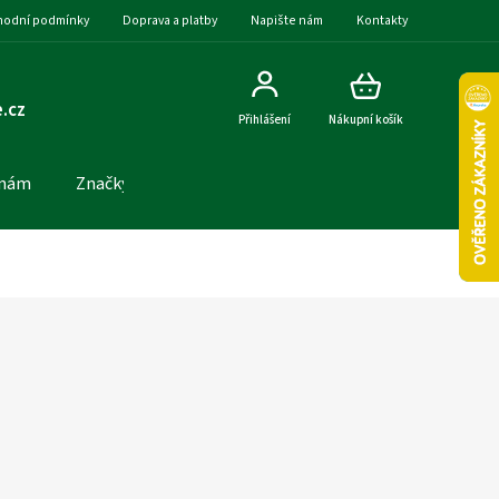
odní podmínky
Doprava a platby
Napište nám
Kontakty
.cz
Přihlášení
Nákupní košík
 nám
Značky