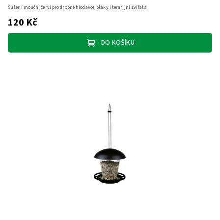
Sušení mouční červi pro drobné hlodavce, ptáky i terarijní zvířata
120 Kč
DO KOŠÍKU