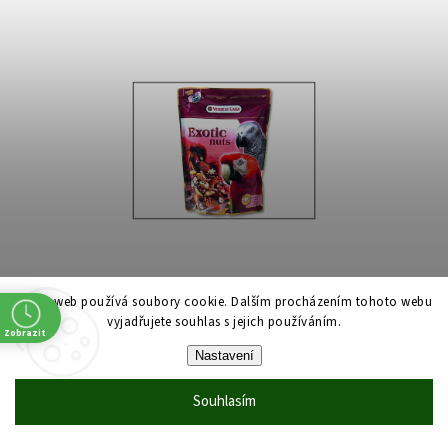
Tento web používá soubory cookie. Dalším procházením tohoto webu
Exotic směs ořechy pro velké papoušky 750 g
vyjadřujete souhlas s jejich používáním.
Zobrazit
Skladem
Nastavení
Směs s celými ořechy, obilovinami a semeny pro velké papoušky.
Souhlasím
149 Kč