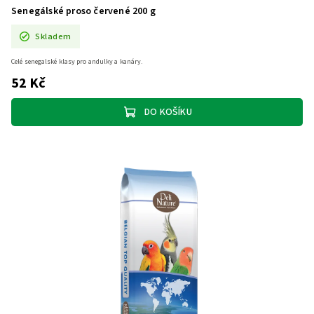
Senegálské proso červené 200 g
Skladem
Celé senegalské klasy pro andulky a kanáry.
52 Kč
DO KOŠÍKU