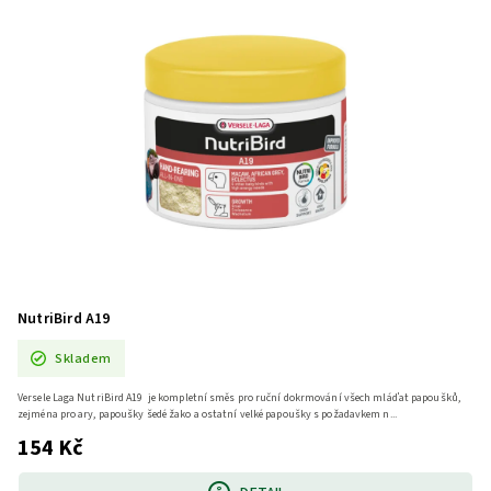
NutriBird A19
Skladem
Versele Laga NutriBird A19 je kompletní směs pro ruční dokrmování všech mláďat papoušků,
zejména pro ary, papoušky šedé žako a ostatní velké papoušky s požadavkem n...
154 Kč