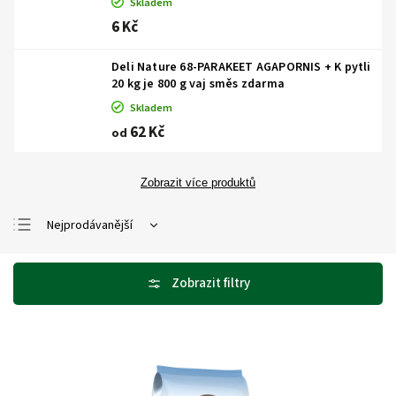
Skladem
6 Kč
Deli Nature 68-PARAKEET AGAPORNIS
+ K pytli
20 kg je 800 g vaj směs zdarma
Skladem
62 Kč
od
Zobrazit více produktů
Nejprodávanější
Nejlevnější
Nejdražší
Abecedně