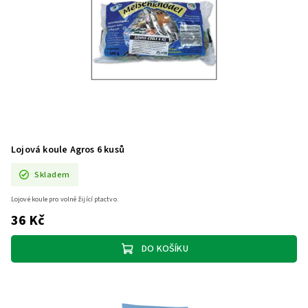
Lojová koule Agros 6 kusů
Skladem
Lojové koule pro volně žijící ptactvo.
36 Kč
DO KOŠÍKU