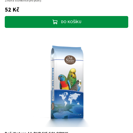
Žíhaná slunečnice pro ptáky.
52 Kč
DO KOŠÍKU