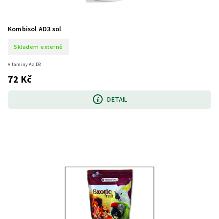
Kombisol AD3 sol
Skladem externě
Vitaminy A a D3
72 Kč
DETAIL