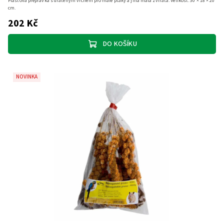
Plastová přepravka s drátěným vrchem pro malé ptáky a jiná malá zvířata. Velikost: 30 × 18 × 20
cm.
202 Kč
DO KOŠÍKU
NOVINKA