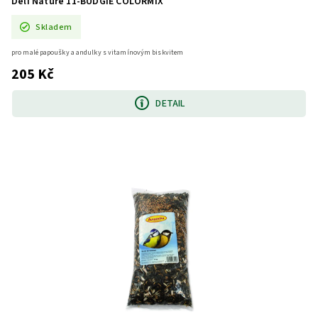
Deli Nature 11-BUDGIE COLORMIX
Skladem
pro malé papoušky a andulky s vitamínovým biskvitem
205 Kč
DETAIL