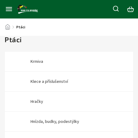
/
Ptáci
Ptáci
Krmiva
Klece a příslušenství
Hračky
Hnízda, budky, podestýlky