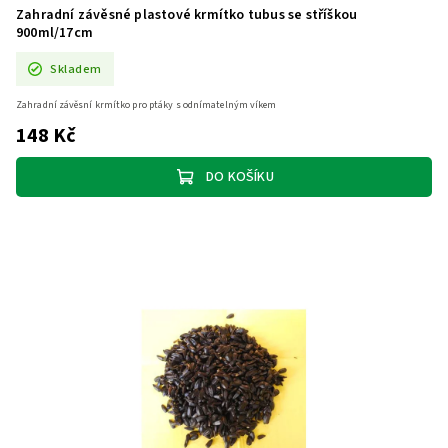
Zahradní závěsné plastové krmítko tubus se stříškou
900ml/17cm
Skladem
Zahradní závěsní krmítko pro ptáky s odnímatelným víkem
148 Kč
DO KOŠÍKU