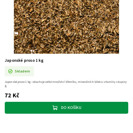
Japonské proso 1 kg
Skladem
Japonské proso 1 kg - obsahuje velké množství křemíku, minerálních látek a vitamíny skupiny
B
72 Kč
DO KOŠÍKU