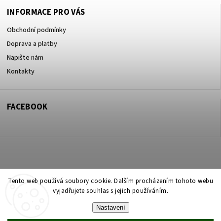
INFORMACE PRO VÁS
Obchodní podmínky
Doprava a platby
Napište nám
Kontakty
FACEBOOK
Copyright 2026
ZOO ve dvoře Praha 5
. Všechna práva vyhrazena.
Tento web používá soubory cookie. Dalším procházením tohoto webu
vyjadřujete souhlas s jejich používáním.
Upravit nastavení cookies
Nastavení
Vytvořil
Shoptet
| Design
Shoptak.cz