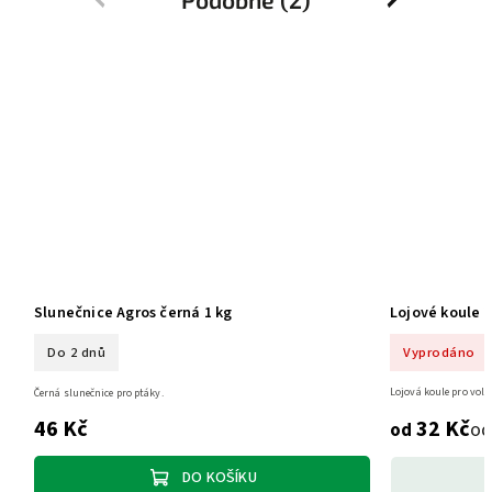
Slunečnice Agros černá 1 kg
Lojové koule 
Do 2 dnů
Vyprodáno
Lojová koule pro volně
Černá slunečnice pro ptáky.
46 Kč
32 Kč
od
od
DO KOŠÍKU