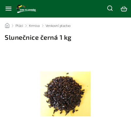
/
Ptáci
/
Krmiva
/
Venkovní ptactvo
/
Slunečnice černá 1 kg