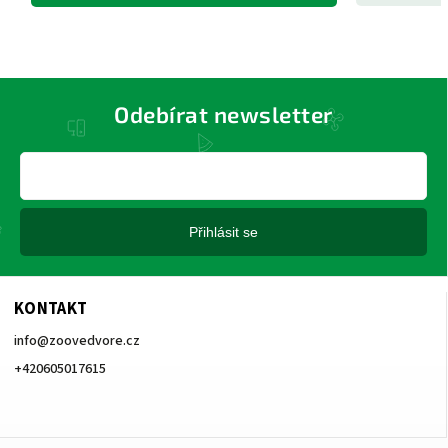
Odebírat newsletter
Přihlásit se
KONTAKT
info
@
zoovedvore.cz
+420605017615
+420605017615