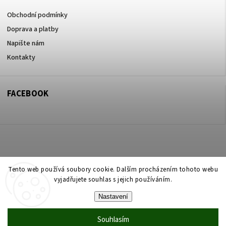
Obchodní podmínky
Doprava a platby
Napište nám
Kontakty
FACEBOOK
Copyright 2026
ZOO ve dvoře Praha 5
. Všechna práva vyhrazena.
Tento web používá soubory cookie. Dalším procházením tohoto webu
vyjadřujete souhlas s jejich používáním.
Upravit nastavení cookies
Nastavení
Vytvořil
Shoptet
| Design
Shoptak.cz
Souhlasím
Vytvořil Shoptet