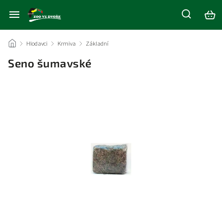
/
Hlodavci
/
Krmiva
/
Základní
/
Seno šumavské