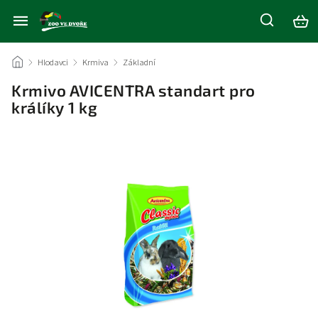
/
Hlodavci
/
Krmiva
/
Základní
/
Krmivo AVICENTRA standart pro
králíky 1 kg