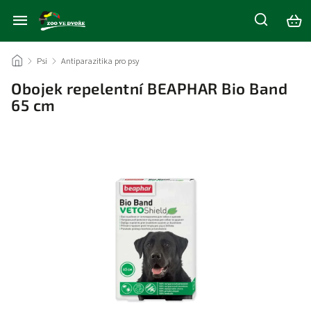
/
Psi
/
Antiparazitika pro psy
/
Obojek repelentní BEAPHAR Bio Band
65 cm