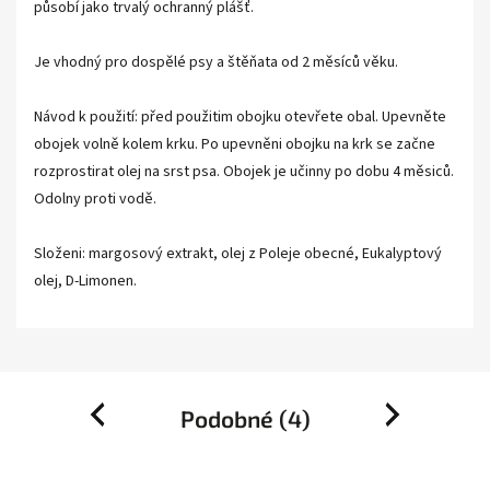
působí jako trvalý ochranný plášť.
Je vhodný pro dospělé psy a štěňata od 2 měsíců věku.
Návod k použití: před použitim obojku otevřete obal. Upevněte
obojek volně kolem krku. Po upevněni obojku na krk se začne
rozprostirat olej na srst psa. Obojek je učinny po dobu 4 měsiců.
Odolny proti vodě.
Složeni: margosový extrakt, olej z Poleje obecné, Eukalyptový
olej, D-Limonen.
Podobné (4)
Previous
Next