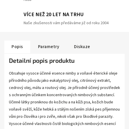
VÍCE NEŽ 20 LET NA TRHU
Naše zkušenosti vám předáváme již od roku 2004
Popis
Parametry
Diskuze
Detailní popis produktu
Obsahuje vysoce účinné esence nimby a voňavé éterické oleje
přírodního původu jako eukalyptový olej, citrónový extrakt,
cedrový olej, mátu a routový olej. Je přírodně účinný prostředek
s ochranným účinkem koncentrovaných nimbových substancí.
Üčinné látky proniknou do kožichu a na kůži psa, kožich bude
voňavě svěží, kůže hebká a stálým nošením získá pes příjemnou
vůni pro člověka i pro zvíře, nikoli však pro škodlivé parazity.
Vysoce účinné vlastnosti čistě biologických nimbových esencí