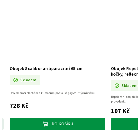
Obojek Scalibor antiparazitní 65 cm
Obojek Repele
kočky, reflexní
Skladem
Skladem
Obojek proti blechám a klíšťatům pro velké psy od 7 týdnů věku....
Repelentní obojek Be
provedení...
728 Kč
107 Kč
DO KOŠÍKU