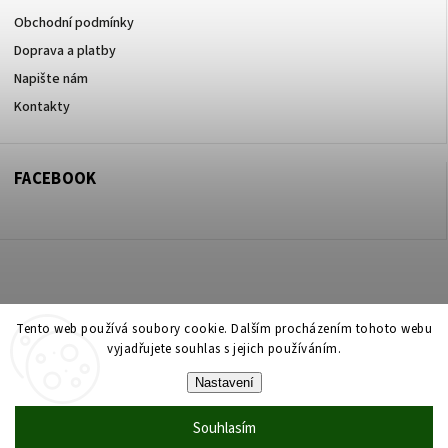
Obchodní podmínky
Doprava a platby
Napište nám
Kontakty
FACEBOOK
Copyright 2026
ZOO ve dvoře Praha 5
. Všechna práva vyhrazena.
Tento web používá soubory cookie. Dalším procházením tohoto webu
vyjadřujete souhlas s jejich používáním.
Upravit nastavení cookies
Nastavení
Vytvořil
Shoptet
| Design
Shoptak.cz
Souhlasím
Vytvořil Shoptet