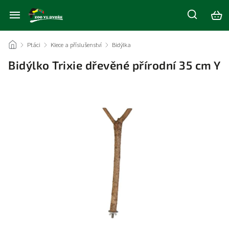
/
Ptáci
/
Klece a příslušenství
/
Bidýlka
/
Bidýlko Trixie dřevěné přírodní 35 cm Y