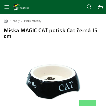
/
Kočky
/
MIsky, fontány
/
Miska MAGIC CAT potisk Cat černá 15
cm