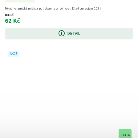
Pěkná keramická miska s potiskem ryby. Velikost: 13 x 4 cm, objem 0,26 l.
88 Kč
62 Kč
DETAIL
AKCE
–13 %