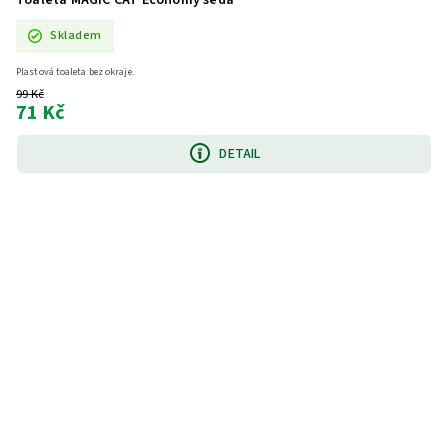
Skladem
Plastová toaleta bez okraje.
99 Kč
71 Kč
DETAIL