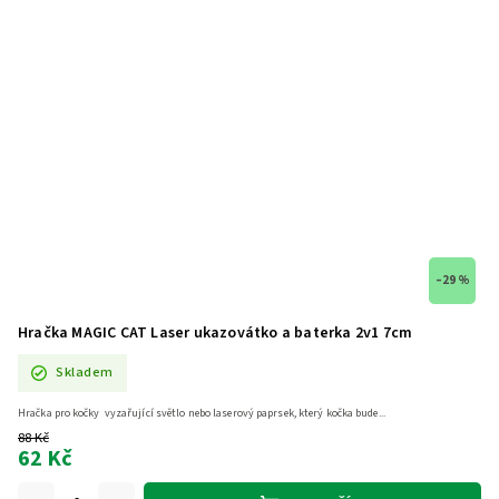
–29 %
Hračka MAGIC CAT Laser ukazovátko a baterka 2v1 7cm
Skladem
Hračka pro kočky vyzařující světlo nebo laserový paprsek, který kočka bude...
88 Kč
62 Kč