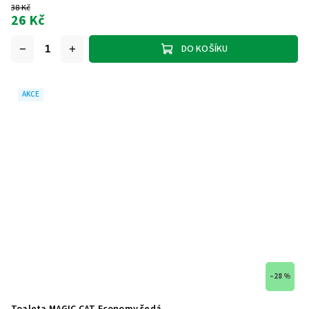
38 Kč
26 Kč
DO KOŠÍKU
AKCE
–28 %
Toaleta MAGIC CAT Economy šedá