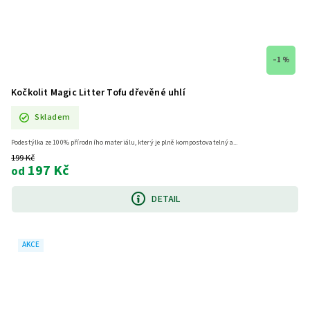
–1 %
Kočkolit Magic Litter Tofu dřevěné uhlí
Skladem
Podestýlka ze 100% přírodního materiálu, který je plně kompostovatelný a...
199 Kč
197 Kč
od
DETAIL
AKCE