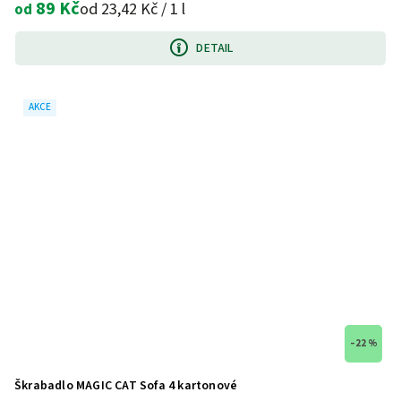
89 Kč
od 23,42 Kč / 1 l
od
DETAIL
AKCE
–22 %
Škrabadlo MAGIC CAT Sofa 4 kartonové