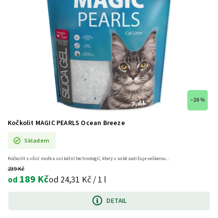
–20 %
Kočkolit MAGIC PEARLS Ocean Breeze
Skladem
Kočkolit s vůní moře a unikátní technologií, který v sobě zadržuje veškerou...
239 Kč
189 Kč
od 24,31 Kč / 1 l
od
DETAIL