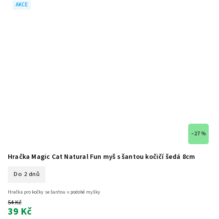
AKCE
–27 %
Hračka Magic Cat Natural Fun myš s šantou kočičí šedá 8cm
Do 2 dnů
Hračka pro kočky se šantou v podobě myšky
54 Kč
39 Kč