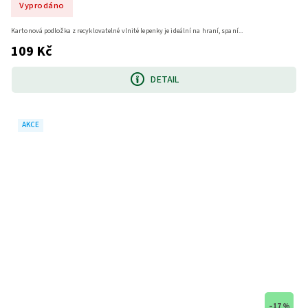
Vyprodáno
Kartonová podložka z recyklovatelné vlnité lepenky je ideální na hraní, spaní...
109 Kč
DETAIL
AKCE
–17 %