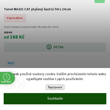
Tunel MAGIC CAT plyšový šustící 50 x 24 cm
Vyprodáno
Šustící plyšový tunel pro kočky: Rozměry 50 x 24 cm.
168 Kč
168 Kč
od
DETAIL
AKCE
Tento web používá soubory cookie. Dalším procházením tohoto webu
vyjadřujete souhlas s jejich používáním.
Zobrazit
Nastavení
Souhlasím