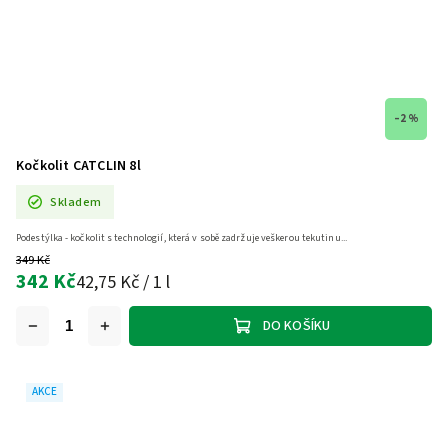
–2 %
Kočkolit CATCLIN 8l
Skladem
Podestýlka - kočkolit s technologií, která v sobě zadržuje veškerou tekutinu...
349 Kč
342 Kč
42,75 Kč / 1 l
DO KOŠÍKU
AKCE