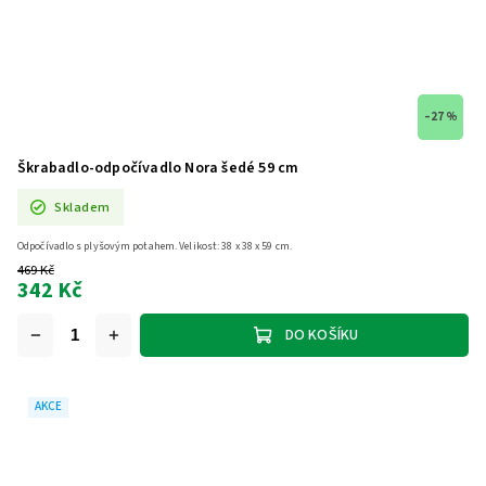
–27 %
Škrabadlo-odpočívadlo Nora šedé 59 cm
Skladem
Odpočívadlo s plyšovým potahem. Velikost: 38 x 38 x 59 cm.
469 Kč
342 Kč
DO KOŠÍKU
AKCE