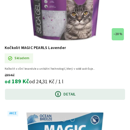
–20 %
Kočkolit MAGIC PEARLS Lavender
Skladem
Kočkolit s vůní levandule a unikátní technologií, který v sobě zadržuje...
239 Kč
189 Kč
od 24,31 Kč / 1 l
od
DETAIL
AKCE