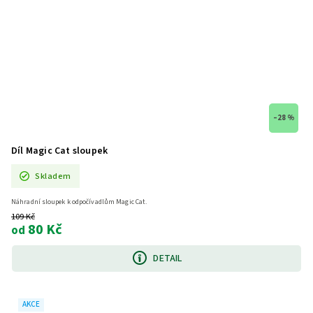
–28 %
Díl Magic Cat sloupek
Skladem
Náhradní sloupek k odpočívadlům Magic Cat.
109 Kč
80 Kč
od
DETAIL
AKCE