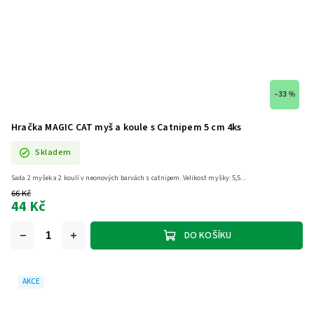
–33 %
Hračka MAGIC CAT myš a koule s Catnipem 5 cm 4ks
Skladem
Sada 2 myšek a 2 koulí v neonových barvách s catnipem. Velikost myšky: 5,5...
66 Kč
44 Kč
DO KOŠÍKU
AKCE