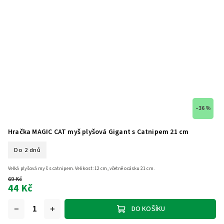
–36 %
Hračka MAGIC CAT myš plyšová Gigant s Catnipem 21 cm
Do 2 dnů
Velká plyšová myš s catnipem. Velikost: 12 cm, včetně ocásku 21 cm.
69 Kč
44 Kč
DO KOŠÍKU