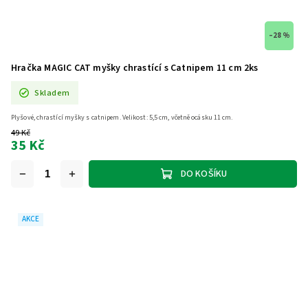
–28 %
Hračka MAGIC CAT myšky chrastící s Catnipem 11 cm 2ks
Skladem
Plyšové, chrastící myšky s catnipem. Velikost: 5,5 cm, včetně ocásku 11 cm.
49 Kč
35 Kč
DO KOŠÍKU
AKCE