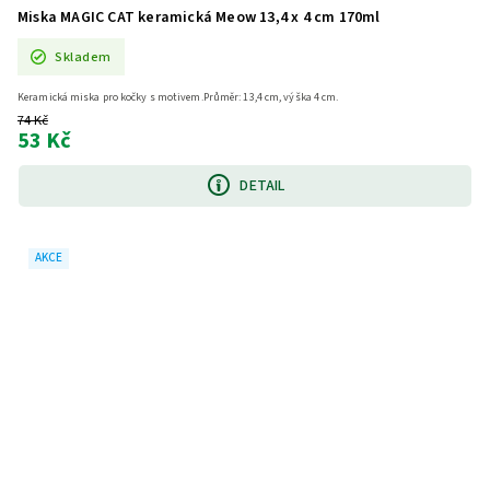
Miska MAGIC CAT keramická Meow 13,4 x 4 cm 170ml
Skladem
Keramická miska pro kočky s motivem.Průměr: 13,4 cm, výška 4 cm.
74 Kč
53 Kč
DETAIL
AKCE