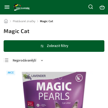
/
Prodávané značky
/
Magic Cat
Magic Cat
Nejprodávanější
Nejlevnější
AKCE
Nejdražší
Abecedně