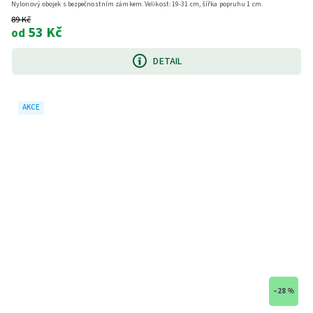
Nylonový obojek s bezpečnostním zámkem. Velikost: 19-31 cm, šířka popruhu 1 cm.
89 Kč
53 Kč
od
DETAIL
AKCE
–28 %