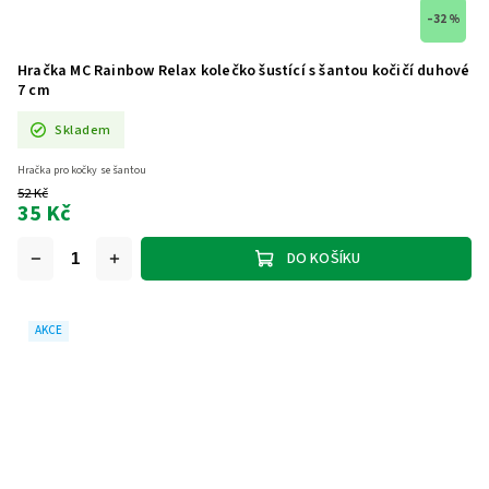
–32 %
Hračka MC Rainbow Relax kolečko šustící s šantou kočičí duhové
7 cm
Skladem
Hračka pro kočky se šantou
52 Kč
35 Kč
DO KOŠÍKU
AKCE