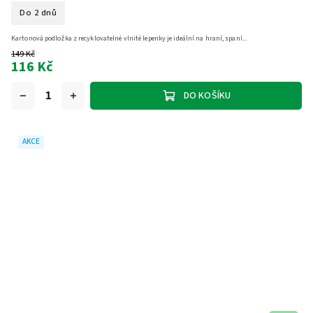
Do 2 dnů
Kartonová podložka z recyklovatelné vlnité lepenky je ideální na hraní, spaní...
149 Kč
116 Kč
DO KOŠÍKU
AKCE