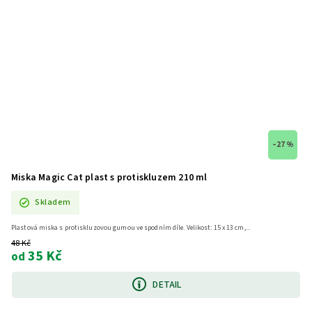
–27 %
Miska Magic Cat plast s protiskluzem 210 ml
Skladem
Plastová miska s protiskluzovou gumou ve spodním díle. Velikost: 15 x 13 cm,...
48 Kč
35 Kč
od
DETAIL