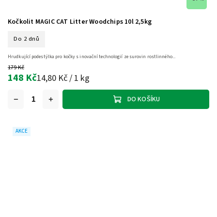
Kočkolit MAGIC CAT Litter Woodchips 10l 2,5kg
Do 2 dnů
Hrudkující podestýlka pro kočky s inovační technologií ze surovin rostlinného...
179 Kč
148 Kč
14,80 Kč / 1 kg
DO KOŠÍKU
AKCE