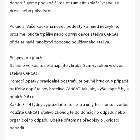
doporučujeme pod kočičí toaletu umístit izolační vrstvu ze
dřeva nebo polystyrenu.
Pokud si Vaše kočka na novou podestýlku ihned nezvykne,
prosíme, buďte trpěliví nebo k první dávce steliva CANCAT
přidejte malé množství doposud používaného steliva.
Pokyny pro použití:
Středně velkou toaletu naplňte zhruba 6 cm vysokou vrstvou
steliva CANCAT.
Pomocí lopatky pravidelně odstraňujte pevné hrudky. V případě
potřeby doplňte nové stelivo CANCAT tak, aby výše náplně byla
přibližně 6 cm.
Každé 3 – 4 týdny vyprázdněte toaletu a umyjte ji horkou vodou.
Použité CANCAT stelivo zlikvidujte do domácího odpadu nebo
organického odpadu. Dbejte přitom na předpisy o likvidaci
odpadů.