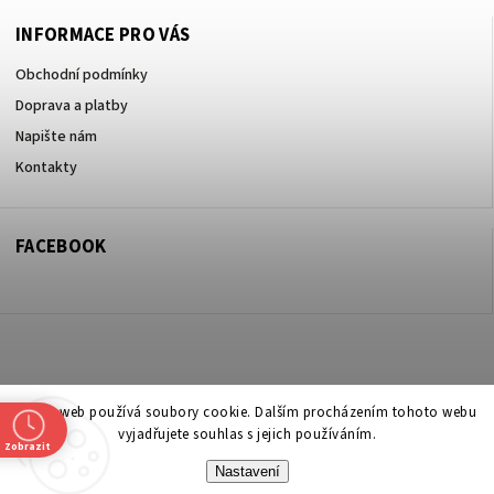
INFORMACE PRO VÁS
Obchodní podmínky
Doprava a platby
Napište nám
Kontakty
FACEBOOK
Copyright 2026
ZOO ve dvoře Praha 5
. Všechna práva vyhrazena.
Tento web používá soubory cookie. Dalším procházením tohoto webu
vyjadřujete souhlas s jejich používáním.
Upravit nastavení cookies
Zobrazit
Nastavení
Vytvořil
Shoptet
| Design
Shoptak.cz