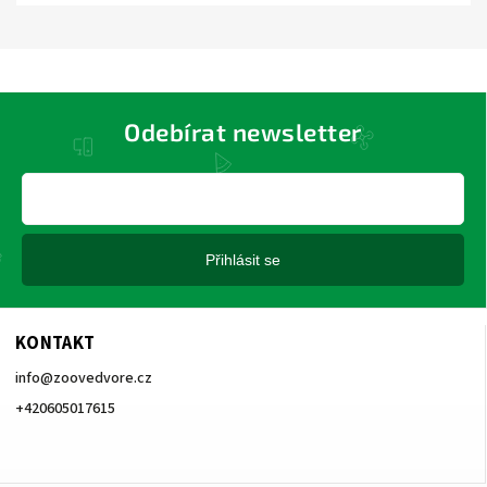
Odebírat newsletter
Přihlásit se
KONTAKT
info
@
zoovedvore.cz
+420605017615
+420605017615