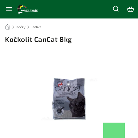
/
Kočky
/
Steliva
/
Kočkolit CanCat 8kg