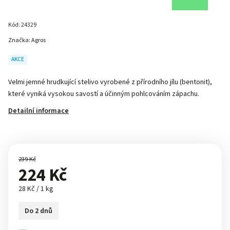
Kód:
24329
Značka:
Agros
AKCE
Velmi jemné hrudkující stelivo vyrobené z přírodního jílu (bentonit),
které vyniká vysokou savostí a účinným pohlcováním zápachu.
Detailní informace
239 Kč
224 Kč
28 Kč / 1 kg
Do 2 dnů