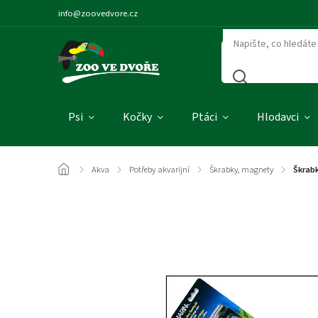
info@zoovedvore.cz
Psi
Kočky
Ptáci
Hlodavci
/
Akva
/
Potřeby akvarijní
/
Škrabky, magnety
/
Škrabk