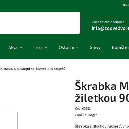
Obch
Zákaznická podpora:
info@zoovedvore
Akva
Tera
Ostatní
Slevy
Napište
a MARINA akvarijní se žiletkou 90 stupňů
Škrabka M
žiletkou 9
Kód:
60852
Značka:
Hagen
Škrabka s dlouhou rukojetí, vhod