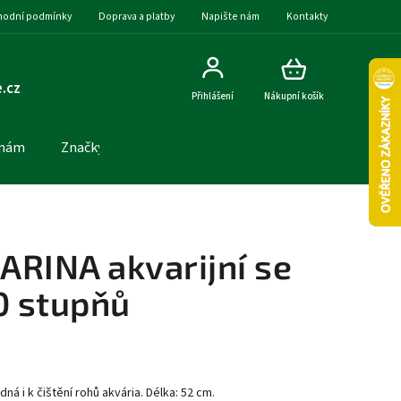
odní podmínky
Doprava a platby
Napište nám
Kontakty
.cz
Přihlášení
Nákupní košík
 nám
Značky
ARINA akvarijní se
0 stupňů
ná i k čištění rohů akvária. Délka: 52 cm.