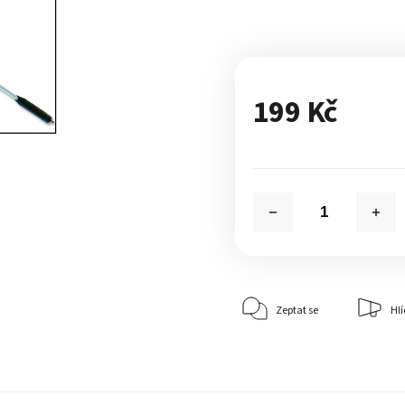
199 Kč
Zeptat se
Hlí