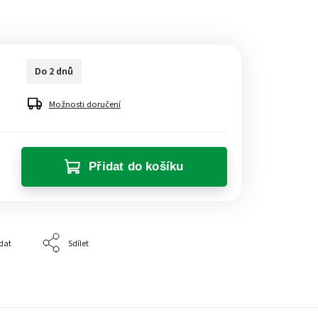
Do 2 dnů
Možnosti doručení
Přidat do košíku
dat
Sdílet