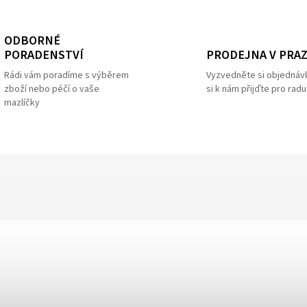
ODBORNÉ
PRODEJNA V PRA
PORADENSTVÍ
Vyzvedněte si objednáv
Rádi vám poradíme s výběrem
si k nám přijďte pro radu
zboží nebo péčí o vaše
mazlíčky