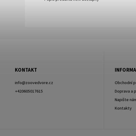
KONTAKT
INFORMA
info
@
zoovedvore.cz
Obchodní 
+420605017615
Doprava a p
Napište ná
+420605017615
Kontakty