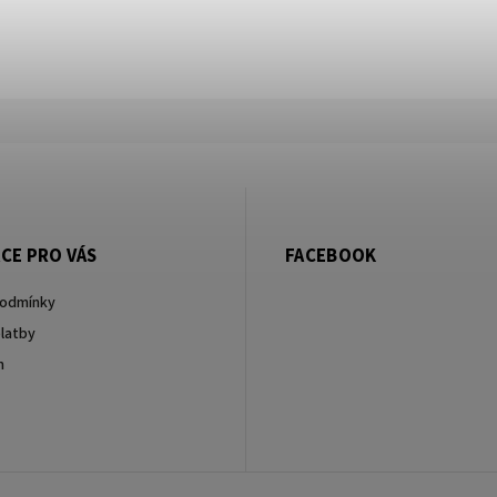
CE PRO VÁS
FACEBOOK
podmínky
latby
m