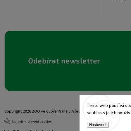
Odebírat newsletter
Tento web používá sou
Copyright 2026
ZOO ve dvoře Praha 5
. Všechna práva vyhrazena.
souhlas s jejich použív
Upravit nastavení cookies
Nastavení