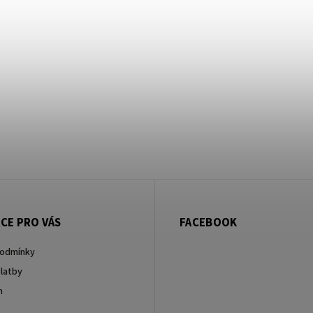
CE PRO VÁS
FACEBOOK
podmínky
latby
m