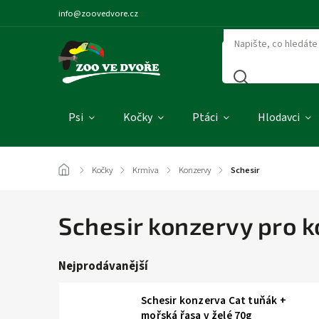
info@zoovedvore.cz
Psi
Kočky
Ptáci
Hlodavci
/
Kočky
/
Krmiva
/
Konzervy
/
Schesir
Schesir konzervy pro 
Nejprodávanější
Schesir konzerva Cat tuňák +
mořská řasa v želé 70g