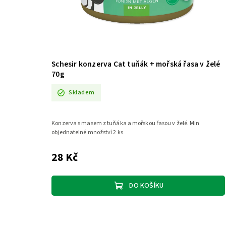
Schesir konzerva Cat tuňák + mořská řasa v želé
70g
Skladem
Konzerva s masem z tuňáka a mořskou řasou v želé. Min
objednatelné množství 2 ks
28 Kč
DO KOŠÍKU