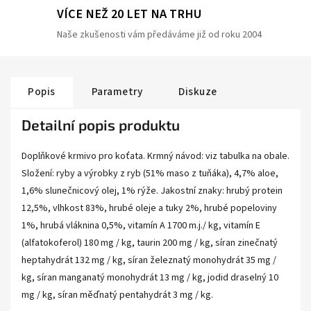
VÍCE NEŽ 20 LET NA TRHU
Naše zkušenosti vám předáváme již od roku 2004
Popis
Parametry
Diskuze
Detailní popis produktu
Doplňkové krmivo pro koťata. Krmný návod: viz tabulka na obale.
Složení: ryby a výrobky z ryb (51% maso z tuňáka), 4,7% aloe,
1,6% slunečnicový olej, 1% rýže. Jakostní znaky: hrubý protein
12,5%, vlhkost 83%, hrubé oleje a tuky 2%, hrubé popeloviny
1%, hrubá vláknina 0,5%, vitamín A 1700 m.j./ kg, vitamín E
(alfatokoferol) 180 mg / kg, taurin 200 mg / kg, síran zinečnatý
heptahydrát 132 mg / kg, síran železnatý monohydrát 35 mg /
kg, síran manganatý monohydrát 13 mg / kg, jodid draselný 10
mg / kg, síran měďnatý pentahydrát 3 mg / kg.