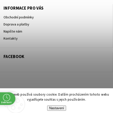
INFORMACE PRO VÁS
Obchodní podmínky
Doprava a platby
Napište nám
Kontakty
FACEBOOK
Copyright 2026
ZOO ve dvoře Praha 5
. Všechna práva vyhrazena.
Tento web používá soubory cookie. Dalším procházením tohoto webu
vyjadřujete souhlas s jejich používáním.
Upravit nastavení cookies
Zobrazit
Nastavení
Vytvořil
Shoptet
| Design
Shoptak.cz