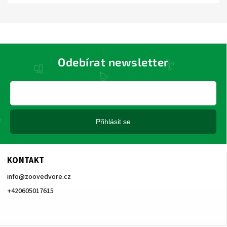
Odebírat newsletter
Přihlásit se
KONTAKT
info
@
zoovedvore.cz
+420605017615
+420605017615