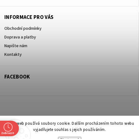
INFORMACE PRO VÁS
Obchodní podmínky
Doprava a platby
Napište nám
Kontakty
FACEBOOK
Copyright 2026
ZOO ve dvoře Praha 5
. Všechna práva vyhrazena.
Tento web používá soubory cookie. Dalším procházením tohoto webu
vyjadřujete souhlas s jejich používáním.
Upravit nastavení cookies
Zobrazit