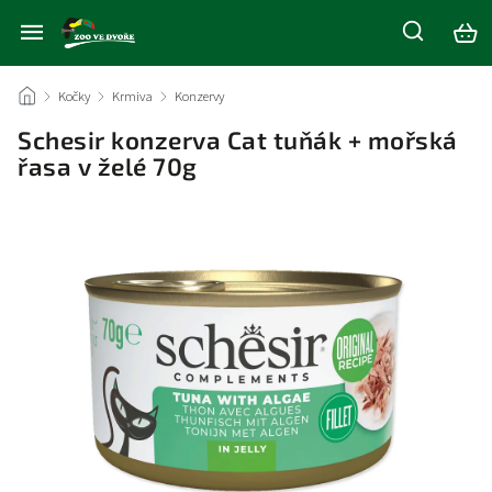
/
Kočky
/
Krmiva
/
Konzervy
/
Schesir konzerva Cat tuňák + mořská
řasa v želé 70g