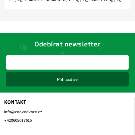
m.j./ kg, vitamín E (alfatokoferol) 15 mg / kg, taurin 160 mg / kg.
Odebírat newsletter
Přihlásit se
KONTAKT
info
@
zoovedvore.cz
+420605017615
+420605017615