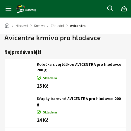
/
Hlodavci
/
Krmiva
/
Základní
/
Avicentra
Avicentra krmivo pro hlodavce
Nejprodávanější
Kolečka s vojtěškou AVICENTRA pro hlodavce
200 g
Skladem
25 Kč
Křupky barevné AVICENTRA pro hlodavce 200
g
Skladem
24 Kč