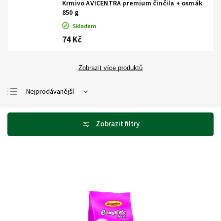
Krmivo AVICENTRA premium činčila + osmák
850 g
Skladem
74 Kč
Zobrazit více produktů
Nejprodávanější
Nejlevnější
Nejdražší
Abecedně