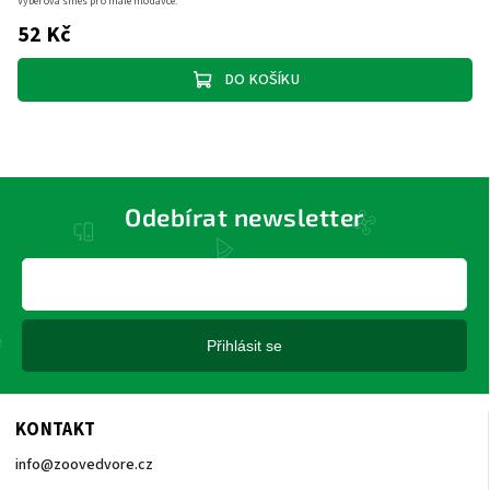
Výběrová směs pro malé hlodavce.
52 Kč
DO KOŠÍKU
Odebírat newsletter
Přihlásit se
KONTAKT
info
@
zoovedvore.cz