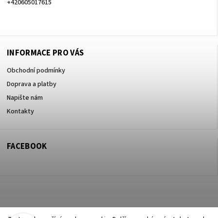
+420605017615
+420605017615
INFORMACE PRO VÁS
Obchodní podmínky
Doprava a platby
Napište nám
Kontakty
FACEBOOK
Copyright 2026
ZOO ve dvoře Praha 5
. Všechna práva vyhrazena.