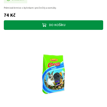
Prémiové krmivo s bylinkami pro činčily a osmáky.
74 Kč
DO KOŠÍKU