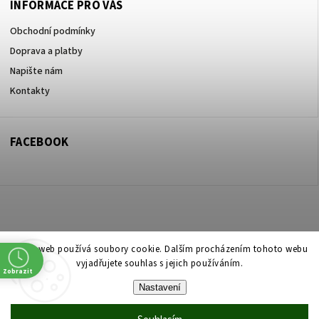
INFORMACE PRO VÁS
Obchodní podmínky
Doprava a platby
Napište nám
Kontakty
FACEBOOK
Copyright 2026
ZOO ve dvoře Praha 5
. Všechna práva vyhrazena.
Tento web používá soubory cookie. Dalším procházením tohoto webu
vyjadřujete souhlas s jejich používáním.
Upravit nastavení cookies
Zobrazit
Nastavení
Vytvořil
Shoptet
| Design
Shoptak.cz