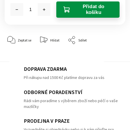
Přidat do
košíku
Zeptat se
Hlídat
Sdílet
DOPRAVA ZDARMA
Při nákupu nad 1500 Kč platíme dopravu za vás
ODBORNÉ PORADENSTVÍ
Rádi vám poradíme s výběrem zboží nebo péčí o vaše
mazlíčky
PRODEJNA V PRAZE
Vyzvedněte si objednávku nebo si k nám přijďte pro