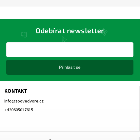
Odebírat newsletter
Přihlásit se
KONTAKT
info
@
zoovedvore.cz
+420605017615
+420605017615