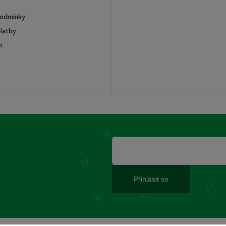
podmínky
latby
m
Přihlásit se