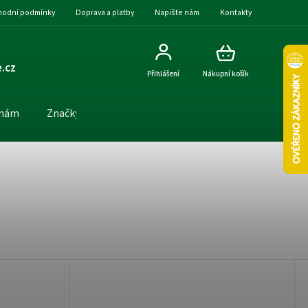
odní podmínky
Doprava a platby
Napište nám
Kontakty
.cz
Přihlášení
Nákupní košík
 nám
Značky