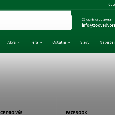
Obch
Zákaznická podpora:
info@zoovedvore
Akva
Tera
Ostatní
Slevy
Napište
CE PRO VÁS
FACEBOOK