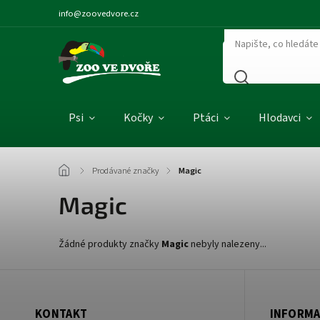
info@zoovedvore.cz
Psi
Kočky
Ptáci
Hlodavci
/
Prodávané značky
/
Magic
Magic
Žádné produkty značky
Magic
nebyly nalezeny...
KONTAKT
INFORMA