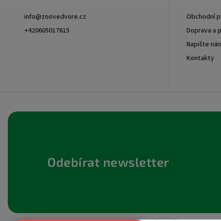
info
@
zoovedvore.cz
Obchodní 
+420605017615
Doprava a p
Napište ná
+420605017615
Kontakty
Odebírat newsletter