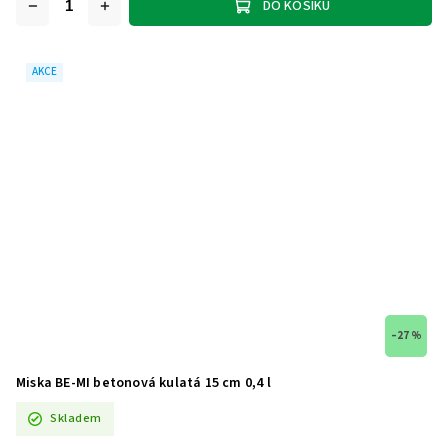
DO KOŠÍKU
AKCE
–27 %
Miska BE-MI betonová kulatá 15 cm 0,4 l
Skladem