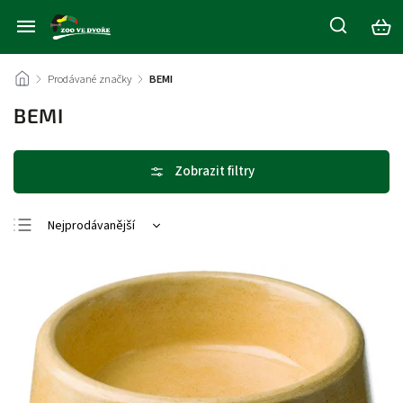
/
Prodávané značky
/
BEMI
BEMI
Nejprodávanější
Nejlevnější
Nejdražší
Abecedně