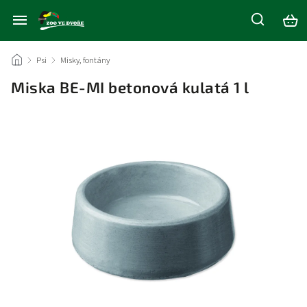
/
Psi
/
Misky, fontány
/
Miska BE-MI betonová kulatá 1 l