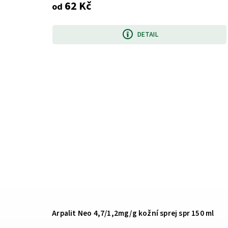
62 Kč
od
DETAIL
Arpalit Neo 4,7/1,2mg/g kožní sprej spr 150 ml