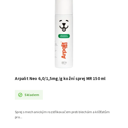
Arpalit Neo 6,0/1,5mg/g kožní sprej MR 150 ml
Skladem
Sprej s mechanickým rozstřikovačem proti blechám a klíšťatům
pro...