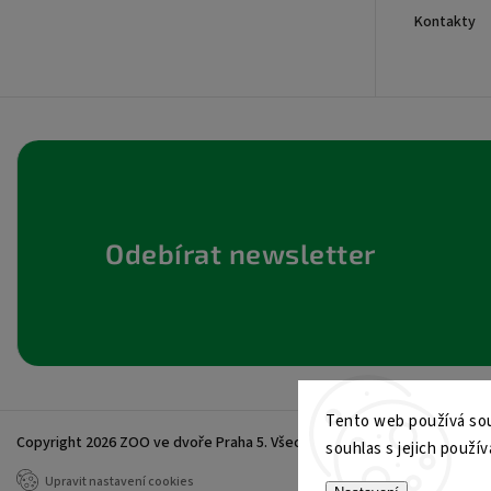
+420605017615
Kontakty
Odebírat newsletter
Tento web používá sou
Copyright 2026
ZOO ve dvoře Praha 5
. Všechna práva vyhrazena.
souhlas s jejich použív
Upravit nastavení cookies