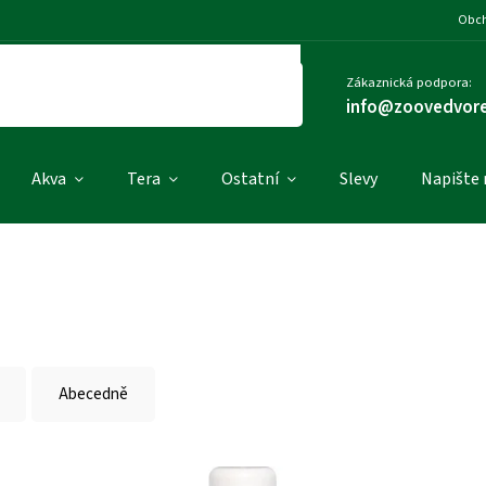
Obch
Zákaznická podpora:
info@zoovedvore
Akva
Tera
Ostatní
Slevy
Napište
Abecedně