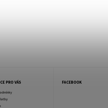
CE PRO VÁS
FACEBOOK
podmínky
latby
m