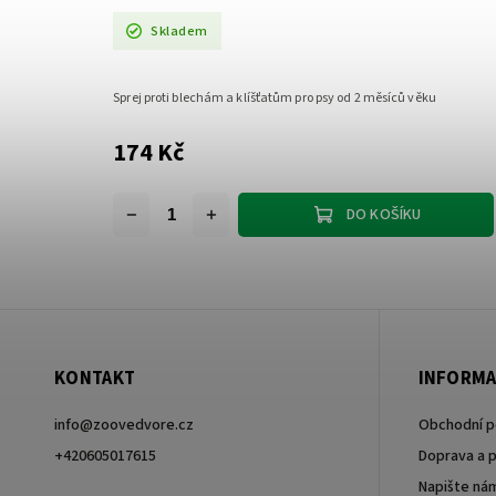
Skladem
Sprej proti blechám a klíšťatům pro psy od 2 měsíců věku
174 Kč
DO KOŠÍKU
KONTAKT
INFORMA
info
@
zoovedvore.cz
Obchodní 
+420605017615
Doprava a p
Napište ná