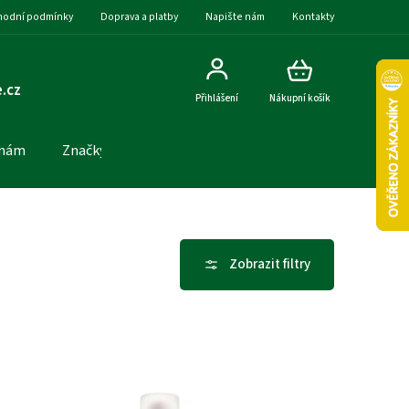
odní podmínky
Doprava a platby
Napište nám
Kontakty
.cz
Přihlášení
Nákupní košík
 nám
Značky