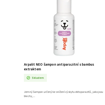
Arpalit NEO šampon antiparazitní s bambus
extraktem
Skladem
Jemný šampon určený ke snížení výskytu ektoparazitů, jako jsou
blechy,...