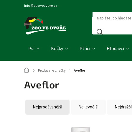
info@zoovedvore.cz
Psi
Kočky
Ptáci
Hlodavci
/
Prodávané značky
/
Aveflor
Aveflor
Nejprodávanější
Nejlevnější
Nejdražší