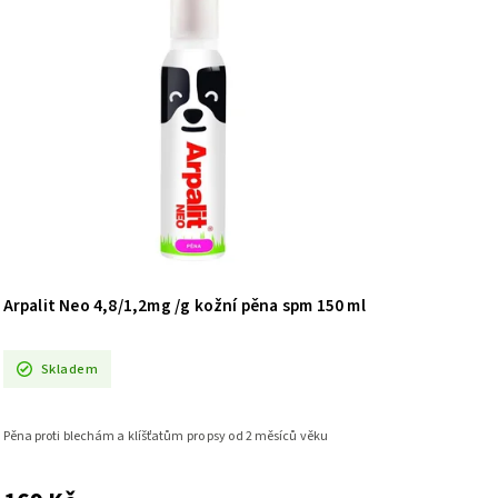
Arpalit Neo 4,8/1,2mg /g kožní pěna spm 150 ml
Skladem
Pěna proti blechám a klíšťatům pro psy od 2 měsíců věku