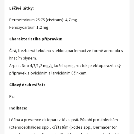
Léčivé látky:
Permethrinum 25:75 (cis:trans): 4,7 mg
Fenoxycarbum 1,2 mg
Charakteristika přípravku:
Čirá, bezbarvá tekutina s lehkou parfemací ve formě aerosolu s
hnacím plynem.
Arpalit Neo 4,7/1,2 mg/g kožní sprej, roztok je ektoparazitický
přípravek s ovicidním a larvicidním účinkem.
Cílový druh zvířat:
Psi.
Indikace:
Léčba a prevence ektoparazitóz u psů. Působí proti blechám
(Ctenocephalides spp., klíšťatům (Ixodes spp., Dermacentor