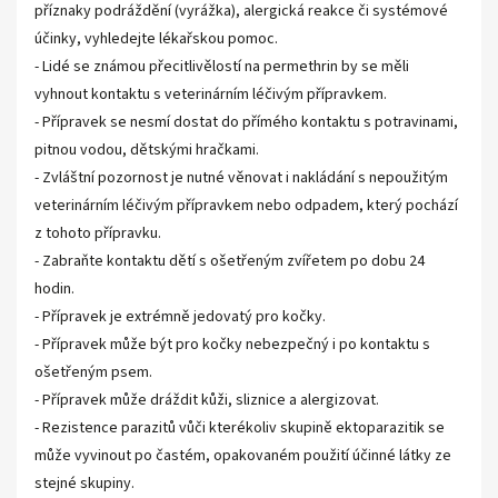
příznaky podráždění (vyrážka), alergická reakce či systémové
účinky, vyhledejte lékařskou pomoc.
- Lidé se známou přecitlivělostí na permethrin by se měli
vyhnout kontaktu s veterinárním léčivým přípravkem.
- Přípravek se nesmí dostat do přímého kontaktu s potravinami,
pitnou vodou, dětskými hračkami.
- Zvláštní pozornost je nutné věnovat i nakládání s nepoužitým
veterinárním léčivým přípravkem nebo odpadem, který pochází
z tohoto přípravku.
- Zabraňte kontaktu dětí s ošetřeným zvířetem po dobu 24
hodin.
- Přípravek je extrémně jedovatý pro kočky.
- Přípravek může být pro kočky nebezpečný i po kontaktu s
ošetřeným psem.
- Přípravek může dráždit kůži, sliznice a alergizovat.
- Rezistence parazitů vůči kterékoliv skupině ektoparazitik se
může vyvinout po častém, opakovaném použití účinné látky ze
stejné skupiny.