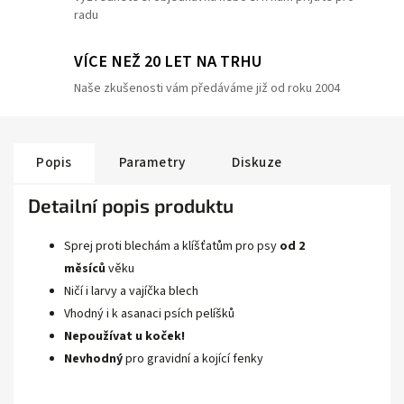
radu
VÍCE NEŽ 20 LET NA TRHU
Naše zkušenosti vám předáváme již od roku 2004
Popis
Parametry
Diskuze
Detailní popis produktu
Sprej proti blechám a klíšťatům pro psy
od 2
měsíců
věku
Ničí i larvy a vajíčka blech
Vhodný i k asanaci psích pelíšků
Nepoužívat u koček!
Nevhodný
pro gravidní a kojící fenky