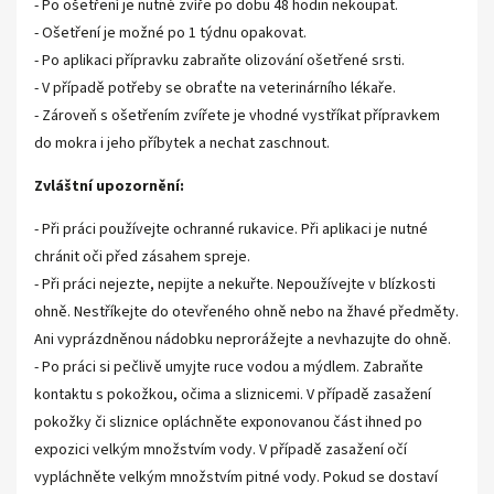
- Po ošetření je nutné zvíře po dobu 48 hodin nekoupat.
- Ošetření je možné po 1 týdnu opakovat.
- Po aplikaci přípravku zabraňte olizování ošetřené srsti.
- V případě potřeby se obraťte na veterinárního lékaře.
- Zároveň s ošetřením zvířete je vhodné vystříkat přípravkem
do mokra i jeho příbytek a nechat zaschnout.
Zvláštní upozornění:
- Při práci používejte ochranné rukavice. Při aplikaci je nutné
chránit oči před zásahem spreje.
- Při práci nejezte, nepijte a nekuřte. Nepoužívejte v blízkosti
ohně. Nestříkejte do otevřeného ohně nebo na žhavé předměty.
Ani vyprázdněnou nádobku neprorážejte a nevhazujte do ohně.
- Po práci si pečlivě umyjte ruce vodou a mýdlem. Zabraňte
kontaktu s pokožkou, očima a sliznicemi. V případě zasažení
pokožky či sliznice opláchněte exponovanou část ihned po
expozici velkým množstvím vody. V případě zasažení očí
vypláchněte velkým množstvím pitné vody. Pokud se dostaví