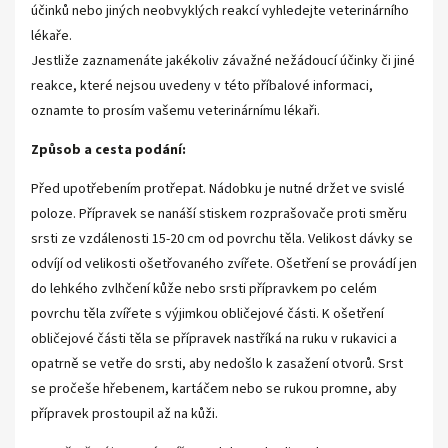
účinků nebo jiných neobvyklých reakcí vyhledejte veterinárního
lékaře.
Jestliže zaznamenáte jakékoliv závažné nežádoucí účinky či jiné
reakce, které nejsou uvedeny v této příbalové informaci,
oznamte to prosím vašemu veterinárnímu lékaři.
Způsob a cesta podání:
Před upotřebením protřepat. Nádobku je nutné držet ve svislé
poloze. Přípravek se nanáší stiskem rozprašovače proti směru
srsti ze vzdálenosti 15-20 cm od povrchu těla. Velikost dávky se
odvíjí od velikosti ošetřovaného zvířete. Ošetření se provádí jen
do lehkého zvlhčení kůže nebo srsti přípravkem po celém
povrchu těla zvířete s výjimkou obličejové části. K ošetření
obličejové části těla se přípravek nastříká na ruku v rukavici a
opatrně se vetře do srsti, aby nedošlo k zasažení otvorů. Srst
se pročeše hřebenem, kartáčem nebo se rukou promne, aby
přípravek prostoupil až na kůži.