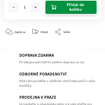
Přidat do
košíku
Zeptat se
Hlídat
Sdílet
DOPRAVA ZDARMA
Při nákupu nad 1500 Kč platíme dopravu za vás
ODBORNÉ PORADENSTVÍ
Rádi vám poradíme s výběrem zboží nebo péčí o vaše
mazlíčky
PRODEJNA V PRAZE
Vyzvedněte si objednávku nebo si k nám přijďte pro