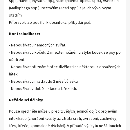
spp., Haemaphysalis spp.), vším (Haematopinus spp.), všenkám
(Mallophaga spp.), roztočům (Acari spp.) a jejich vývojovým
stádiím.
Přípravek lze použít i k desinfekci příbytků psů.
Kontraindikace:
- Nepoužívat u nemocných zvířat.
- Nepoužívat u koček. Zamezte možnému styku koček se psy po
ošetření.
- Nepoužívat při známé přecitlivělosti na některou z obsažených
látek.
- Nepoužívat u mláďat do 2 měsíců věku.
- Nepoužívat v době laktace a březosti.
Nežádoucí účinky:
Pouze ojediněle může u přecitlivělých jedinců dojít k projevům
intoxikace (zhoršení kvality až ztráta srsti, zvracení, záchvěvy,
třes, křeče, zpomalené dýchání). V případě výskytu nežádoucích