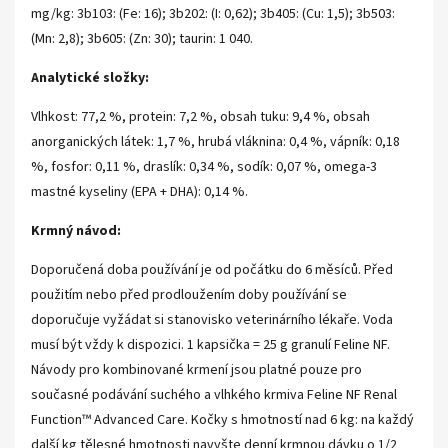
mg/kg: 3b103: (Fe: 16); 3b202: (I: 0,62); 3b405: (Cu: 1,5); 3b503:
(Mn: 2,8); 3b605: (Zn: 30); taurin: 1 040.
Analytické složky:
Vlhkost: 77,2 %, protein: 7,2 %, obsah tuku: 9,4 %, obsah
anorganických látek: 1,7 %, hrubá vláknina: 0,4 %, vápník: 0,18
%, fosfor: 0,11 %, draslík: 0,34 %, sodík: 0,07 %, omega-3
mastné kyseliny (EPA + DHA): 0,14 %.
Krmný návod:
Doporučená doba používání je od počátku do 6 měsíců. Před
použitím nebo před prodloužením doby používání se
doporučuje vyžádat si stanovisko veterinárního lékaře. Voda
musí být vždy k dispozici. 1 kapsička = 25 g granulí Feline NF.
Návody pro kombinované krmení jsou platné pouze pro
současné podávání suchého a vlhkého krmiva Feline NF Renal
Function™ Advanced Care. Kočky s hmotností nad 6 kg: na každý
další kg tělesné hmotnosti navyšte denní krmnou dávku o 1/2