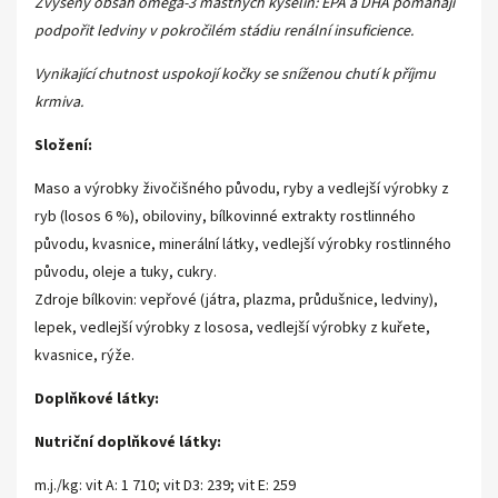
Zvýšený obsah omega-3 mastných kyselin: EPA a DHA pomáhají
podpořit ledviny v pokročilém stádiu renální insuficience.
Vynikající chutnost uspokojí kočky se sníženou chutí k příjmu
krmiva.
Složení:
Maso a výrobky živočišného původu, ryby a vedlejší výrobky z
ryb (losos 6 %), obiloviny, bílkovinné extrakty rostlinného
původu, kvasnice, minerální látky, vedlejší výrobky rostlinného
původu, oleje a tuky, cukry.
Zdroje bílkovin: vepřové (játra, plazma, průdušnice, ledviny),
lepek, vedlejší výrobky z lososa, vedlejší výrobky z kuřete,
kvasnice, rýže.
Doplňkové látky:
Nutriční doplňkové látky:
m.j./kg: vit A: 1 710; vit D3: 239; vit E: 259