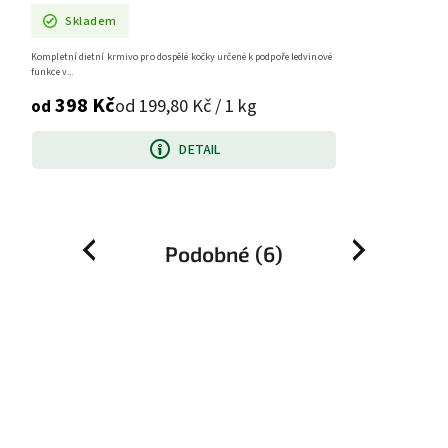
Skladem
Kompletní dietní krmivo pro dospělé kočky určené k podpoře ledvinové
funkce v...
398 Kč
od 199,80 Kč / 1 kg
od
DETAIL
Podobné (6)
Previous
Next