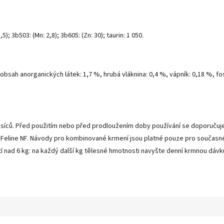
,5); 3b503: (Mn: 2,8); 3b605: (Zn: 30); taurin: 1 050.
 obsah anorganických látek: 1,7 %, hrubá vláknina: 0,4 %, vápník: 0,18 %, fos
íců. Před použitím nebo před prodloužením doby používání se doporučuje 
ulí Feline NF. Návody pro kombinované krmení jsou platné pouze pro součas
 nad 6 kg: na každý další kg tělesné hmotnosti navyšte denní krmnou dávku