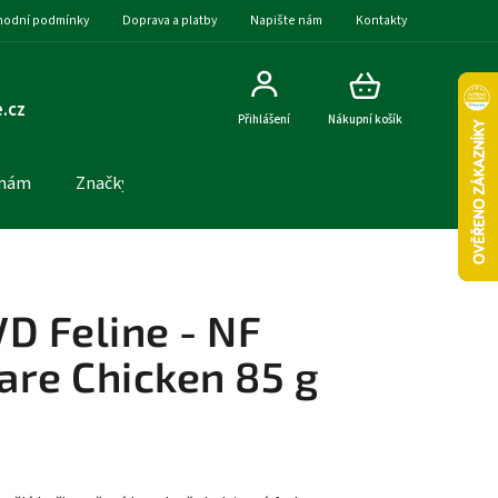
odní podmínky
Doprava a platby
Napište nám
Kontakty
.cz
Přihlášení
Nákupní košík
 nám
Značky
D Feline - NF
are Chicken 85 g