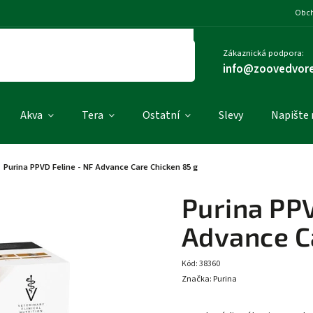
Obch
Zákaznická podpora:
info@zoovedvore
Akva
Tera
Ostatní
Slevy
Napište
Purina PPVD Feline - NF Advance Care Chicken 85 g
Purina PPV
Advance C
Kód:
38360
Značka:
Purina