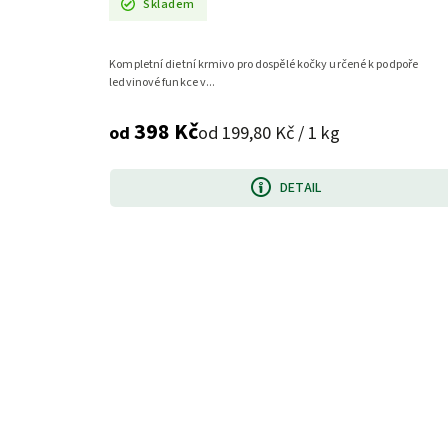
Skladem
Kompletní dietní krmivo pro dospělé kočky určené k podpoře
ledvinové funkce v...
398 Kč
od 199,80 Kč / 1 kg
od
DETAIL