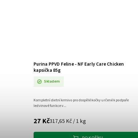
Purina PPVD Feline - NF Early Care Chicken
kapsička 85g
Skladem
Kompletní dietní krmivo pro dospělé kočky určené k podpoře
ledvinové funkce v...
27 Kč
317,65 Kč / 1 kg