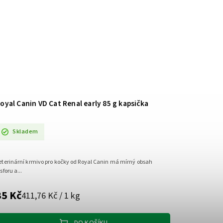
oyal Canin VD Cat Renal early 85 g kapsička
Skladem
eterinární krmivo pro kočky od Royal Canin má mírný obsah
osforu a...
35 Kč
411,76 Kč / 1 kg