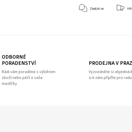
Zeptat se
Hlí
ODBORNÉ
PRODEJNA V PRA
PORADENSTVÍ
Vyzvedněte si objednáv
Rádi vám poradíme s výběrem
si k nám přijďte pro radu
zboží nebo péčí o vaše
mazlíčky