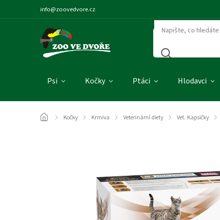
info@zoovedvore.cz
Psi
Kočky
Ptáci
Hlodavci
/
Kočky
/
Krmiva
/
Veterinární diety
/
Vet. Kapsičky
/