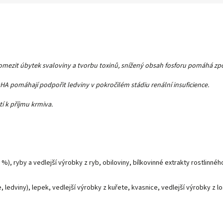
mezit úbytek svaloviny a tvorbu toxinů, snížený obsah fosforu pomáhá zpom
A pomáhají podpořit ledviny v pokročilém stádiu renální insuficience.
í k příjmu krmiva.
, ryby a vedlejší výrobky z ryb, obiloviny, bílkovinné extrakty rostlinného
, ledviny), lepek, vedlejší výrobky z kuřete, kvasnice, vedlejší výrobky z l