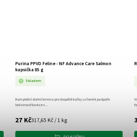
Purina PPVD Feline - NF Advance Care Salmon
R
kapsička 85 g
Skladem
Kompletní dietní krmivo pro dospělé kočky určené k podpoře
V
ledvinové funkce v...
f
27 Kč
317,65 Kč / 1 kg