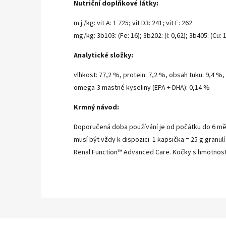
Nutriční doplňkové látky:
m.j./kg: vit A: 1 725; vit D3: 241; vit E: 262
mg/kg: 3b103: (Fe: 16); 3b202: (I: 0,62); 3b405: (Cu: 1
Analytické složky:
vlhkost: 77,2 %, protein: 7,2 %, obsah tuku: 9,4 %,
omega-3 mastné kyseliny (EPA + DHA): 0,14 %
Krmný návod:
Doporučená doba používání je od počátku do 6 měs
musí být vždy k dispozici. 1 kapsička = 25 g gran
Renal Function™ Advanced Care. Kočky s hmotností