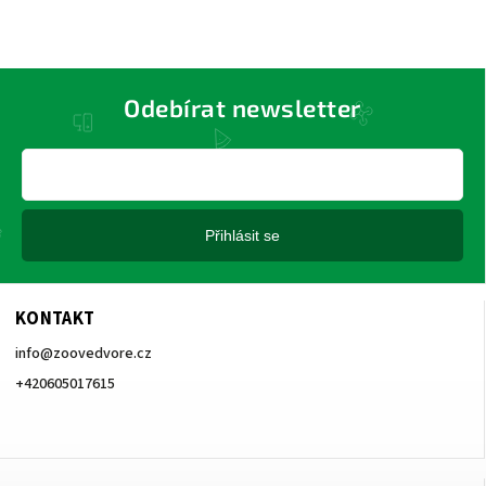
Odebírat newsletter
Přihlásit se
KONTAKT
info
@
zoovedvore.cz
+420605017615
+420605017615