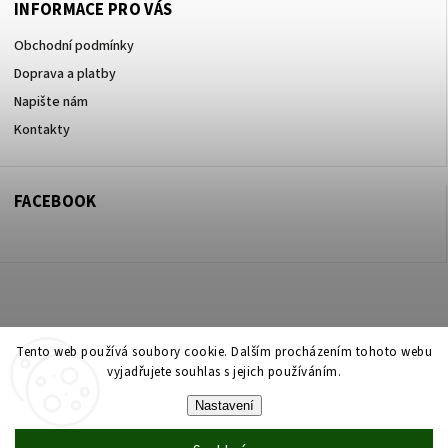
INFORMACE PRO VÁS
Obchodní podmínky
Doprava a platby
Napište nám
Kontakty
FACEBOOK
Copyright 2026
ZOO ve dvoře Praha 5
. Všechna práva vyhrazena.
Tento web používá soubory cookie. Dalším procházením tohoto webu
vyjadřujete souhlas s jejich používáním.
Upravit nastavení cookies
Nastavení
Vytvořil
Shoptet
| Design
Shoptak.cz