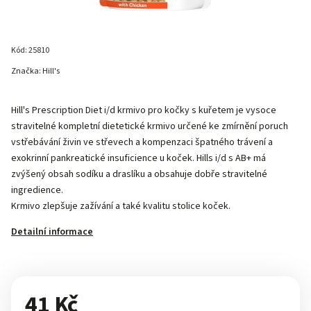
Kód:
25810
Značka:
Hill's
Hill's Prescription Diet i/d krmivo pro kočky s kuřetem je vysoce
stravitelné kompletní dietetické krmivo určené ke zmírnění poruch
vstřebávání živin ve střevech a kompenzaci špatného trávení a
exokrinní pankreatické insuficience u koček. Hills i/d s AB+ má
zvýšený obsah sodíku a draslíku a obsahuje dobře stravitelné
ingredience.
Krmivo zlepšuje zažívání a také kvalitu stolice koček.
Detailní informace
41 Kč