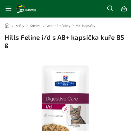
/
Kočky
/
Krmiva
/
Veterinární diety
/
Vet. Kapsičky
/
Hills Feline i/d s AB+ kapsička kuře 85
g