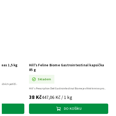
Peas 1,5 kg
Hill's Feline Biome Gastrointestinal kapsička
85 g
Skladem
kožních potíží.-
Hill's Prescription Diet Gastrointestinal Biome je vlhké krmivo pro...
38 Kč
447,06 Kč / 1 kg
DO KOŠÍKU