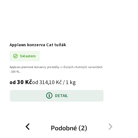
Applaws konzerva Cat tuňák
Skladem
Applaws premiové konzervy pro kočky v různých chutných variantách
- 100 %...
30 Kč
od 314,10 Kč / 1 kg
od
DETAIL
Podobné (2)
Previous
Next