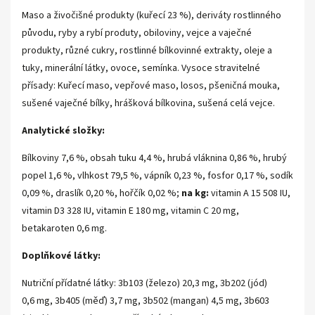
Maso a živočišné produkty (kuřecí 23 %), deriváty rostlinného
původu, ryby a rybí produty, obiloviny, vejce a vaječné
produkty, různé cukry, rostlinné bílkovinné extrakty, oleje a
tuky, minerální látky, ovoce, semínka. Vysoce stravitelné
přísady: Kuřecí maso, vepřové maso, losos, pšeničná mouka,
sušené vaječné bílky, hrášková bílkovina, sušená celá vejce.
Analytické složky:
Bílkoviny 7,6 %, obsah tuku 4,4 %, hrubá vláknina 0,86 %, hrubý
popel 1,6 %, vlhkost 79,5 %, vápník 0,23 %, fosfor 0,17 %, sodík
0,09 %, draslík 0,20 %, hořčík 0,02 %;
na kg:
vitamin A 15 508 IU,
vitamin D3 328 IU, vitamin E 180 mg, vitamin C 20 mg,
betakaroten 0,6 mg.
Doplňkové látky:
Nutriční přídatné látky: 3b103 (železo) 20,3 mg, 3b202 (jód)
0,6 mg, 3b405 (měď) 3,7 mg, 3b502 (mangan) 4,5 mg, 3b603