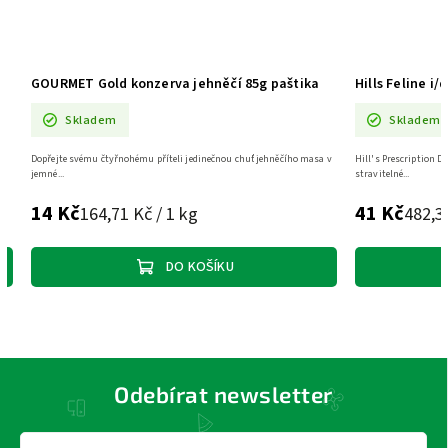
GOURMET Gold konzerva jehněčí 85g paštika
Hills Feline i/
Skladem
Skladem
Dopřejte svému čtyřnohému příteli jedinečnou chuť jehněčího masa v
Hill's Prescription D
jemné...
stravitelné...
14 Kč
41 Kč
164,71 Kč / 1 kg
482,3
DO KOŠÍKU
Odebírat newsletter