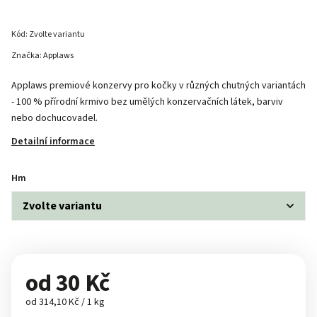
Kód:
Zvolte variantu
Značka:
Applaws
Applaws premiové konzervy pro kočky v různých chutných variantách
- 100 % přírodní krmivo bez umělých konzervačních látek, barviv
nebo dochucovadel.
Detailní informace
Hm
od
30 Kč
od 314,10 Kč / 1 kg