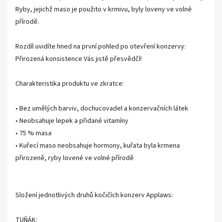
Ryby, jejichž maso je použito v krmivu, byly loveny ve volné
přírodě.
Rozdíl uvidíte hned na první pohled po otevření konzervy:
Přirozená konsistence Vás jistě přesvědčí!
Charakteristika produktu ve zkratce:
• Bez umělých barviv, dochucovadel a konzervačních látek
• Neobsahuje lepek a přidané vitamíny
• 75 % masa
• Kuřecí maso neobsahuje hormony, kuřata byla krmena
přirozeně, ryby lovené ve volné přírodě
Složení jednotlivých druhů kočičích konzerv Applaws:
TUŇÁK: