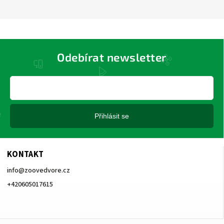
Odebírat newsletter
Přihlásit se
KONTAKT
info
@
zoovedvore.cz
+420605017615
+420605017615