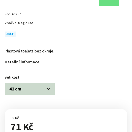
Kód:
61267
Značka:
Magic Cat
AKCE
Plastová toaleta bez okraje.
Detailní informace
velikost
99 Kč
71 Kč