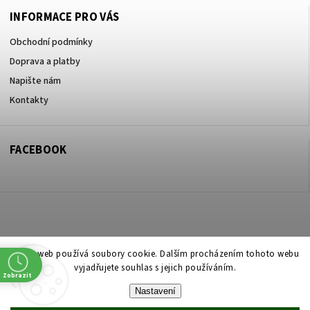
INFORMACE PRO VÁS
Obchodní podmínky
Doprava a platby
Napište nám
Kontakty
FACEBOOK
Copyright 2026
ZOO ve dvoře Praha 5
. Všechna práva vyhrazena.
Tento web používá soubory cookie. Dalším procházením tohoto webu
vyjadřujete souhlas s jejich používáním.
Upravit nastavení cookies
Zobrazit
Nastavení
Vytvořil
Shoptet
| Design
Shoptak.cz