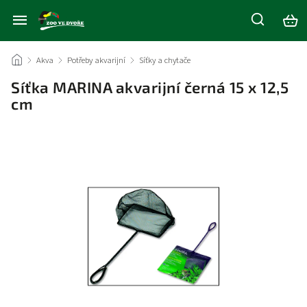
/
Akva
/
Potřeby akvarijní
/
Síťky a chytače
/
Síťka MARINA akvarijní černá 15 x 12,5
cm